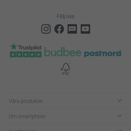
Följ oss
Våra produkter
Etiketter
Om smartphoto
Fotokort
Fotopresenter
Om smartphoto