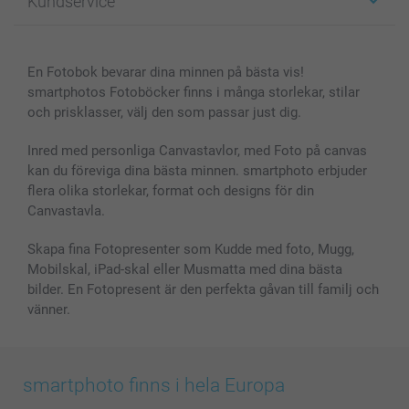
Kundservice
Fotoböcker
För affiliates
Canvas & Väggdekoration
Allmän integritetspolicy
Kontakta oss & FAQ
Bilder, Fotoförstoring & Fotohäften
Cookie Policy
smartgaranti
En Fotobok bevarar dina minnen på bästa vis!
Skal till Mobil & Surfplatta
Sitemap
smartbonus
smartphotos Fotoböcker finns i många storlekar, stilar
MyNameBook
Villkor och garantier
Priser & betalning
och prisklasser, välj den som passar just dig.
Fotoalmanackor & Fotoagenda
Investor Relations
Status på beställningar
Fotoramar & Tillbehör
Inred med personliga Canvastavlor, med Foto på canvas
kan du föreviga dina bästa minnen. smartphoto erbjuder
Presentkort
flera olika storlekar, format och designs för din
Alla fotoprodukter
Canvastavla.
Skapa fina Fotopresenter som Kudde med foto, Mugg,
Mobilskal, iPad-skal eller Musmatta med dina bästa
bilder. En Fotopresent är den perfekta gåvan till familj och
vänner.
smartphoto finns i hela Europa