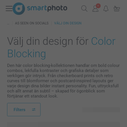
AS SEEN ON SOCIALS
VÄLJ DIN DESIGN
Välj din design för
Color
Blocking
Den här color blocking-kollektionen handlar om bold colour
combos, lekfulla kontraster och grafiska detaljer som
verkligen gör intryck. Från checkerboard prints och retro
curves till blomformer och postcard-inspired layouts ger
varje design dina bilder instant personality. Fun, uttrycksfull
och allt annat än subtil – skapad för ögonblick som
förtjänar ett standout look.
Filters
34 tillgänglig design