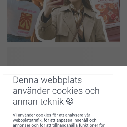
Letar du efter mer inspiration? Utforska Design för Dig och
upptäck våra senaste trender och personlighetsdrivna
designer, allt på ett ställe. Från djärva uttryck till mjuka
estetik, hitta en stil som matchar din känsla och
Denna webbplats
personalisera den för att skapa något som verkligen känns
som ditt. Vardagsprodukter, förhöjda med designer du
använder cookies och
kommer att älska.
annan teknik
Varför
smartphoto
?
Vi använder cookies för att analysera vår
webbplatstrafik, för att anpassa innehåll och
annonser och för att tillhandahålla funktioner för