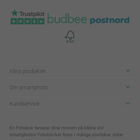
Våra produkter
Etiketter
Om smartphoto
Fotokort
Fotopresenter
Om smartphoto
Kundservice
Fotoböcker
För affiliates
Canvas & Väggdekoration
Allmän integritetspolicy
Kontakta oss & FAQ
Bilder, Fotoförstoring & Fotohäften
Cookie Policy
smartgaranti
En Fotobok bevarar dina minnen på bästa vis!
Skal till Mobil & Surfplatta
Sitemap
smartbonus
smartphotos Fotoböcker finns i många storlekar, stilar
MyNameBook
Villkor och garantier
Priser & betalning