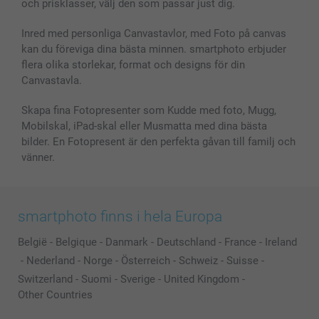
och prisklasser, välj den som passar just dig.
Fotoalmanackor & Fotoagenda
Investor Relations
Status på beställningar
Fotoramar & Tillbehör
Inred med personliga Canvastavlor, med Foto på canvas
kan du föreviga dina bästa minnen. smartphoto erbjuder
Presentkort
flera olika storlekar, format och designs för din
Alla fotoprodukter
Canvastavla.
Skapa fina Fotopresenter som Kudde med foto, Mugg,
Mobilskal, iPad-skal eller Musmatta med dina bästa
bilder. En Fotopresent är den perfekta gåvan till familj och
vänner.
smartphoto finns i hela Europa
België
-
Belgique
-
Danmark
-
Deutschland
-
France
-
Ireland
-
Nederland
-
Norge
-
Österreich
-
Schweiz
-
Suisse
-
Switzerland
-
Suomi
-
Sverige
-
United Kingdom
-
Other Countries