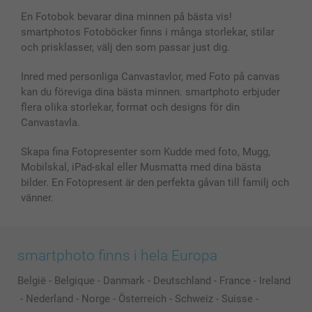
Bilder, Fotoförstoring & Fotohäften
Cookie Policy
smartgaranti
En Fotobok bevarar dina minnen på bästa vis!
Skal till Mobil & Surfplatta
Sitemap
smartbonus
smartphotos Fotoböcker finns i många storlekar, stilar
MyNameBook
Villkor och garantier
Priser & betalning
och prisklasser, välj den som passar just dig.
Fotoalmanackor & Fotoagenda
Investor Relations
Status på beställningar
Fotoramar & Tillbehör
Inred med personliga Canvastavlor, med Foto på canvas
kan du föreviga dina bästa minnen. smartphoto erbjuder
Presentkort
flera olika storlekar, format och designs för din
Alla fotoprodukter
Canvastavla.
Skapa fina Fotopresenter som Kudde med foto, Mugg,
Mobilskal, iPad-skal eller Musmatta med dina bästa
bilder. En Fotopresent är den perfekta gåvan till familj och
vänner.
smartphoto finns i hela Europa
België
-
Belgique
-
Danmark
-
Deutschland
-
France
-
Ireland
-
Nederland
-
Norge
-
Österreich
-
Schweiz
-
Suisse
-