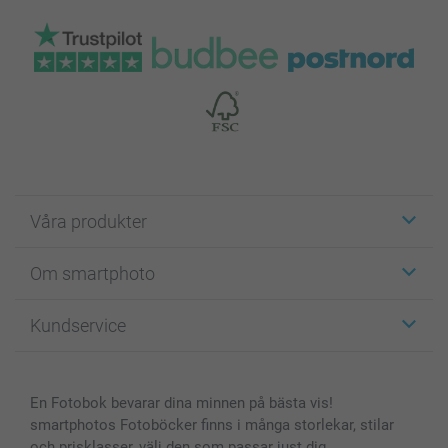
Våra produkter
Etiketter
Om smartphoto
Fotokort
Fotopresenter
Om smartphoto
Kundservice
Fotoböcker
För affiliates
Canvas & Väggdekoration
Allmän integritetspolicy
Kontakta oss & FAQ
Bilder, Fotoförstoring & Fotohäften
Cookie Policy
smartgaranti
En Fotobok bevarar dina minnen på bästa vis!
Skal till Mobil & Surfplatta
Sitemap
smartbonus
smartphotos Fotoböcker finns i många storlekar, stilar
MyNameBook
Villkor och garantier
Priser & betalning
och prisklasser, välj den som passar just dig.