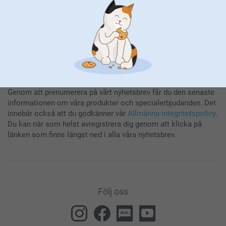
Genom att prenumerera på vårt nyhetsbrev får du den senaste
informationen om våra produkter och specialerbjudanden. Det
innebär också att du godkänner vår
Allmänna integritetspolicy
.
Du kan när som helst avregistrera dig genom att klicka på
länken som finns längst ned i alla våra nyhetsbrev.
Följ oss