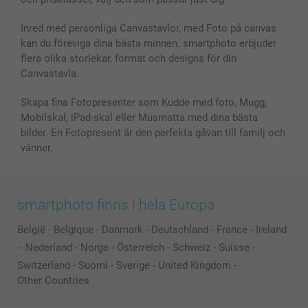
Fotoalmanackor & Fotoagenda
Investor Relations
Status på beställningar
Fotoramar & Tillbehör
Inred med personliga Canvastavlor, med Foto på canvas
kan du föreviga dina bästa minnen. smartphoto erbjuder
Presentkort
flera olika storlekar, format och designs för din
Alla fotoprodukter
Canvastavla.
Skapa fina Fotopresenter som Kudde med foto, Mugg,
Mobilskal, iPad-skal eller Musmatta med dina bästa
bilder. En Fotopresent är den perfekta gåvan till familj och
vänner.
smartphoto finns i hela Europa
België
-
Belgique
-
Danmark
-
Deutschland
-
France
-
Ireland
-
Nederland
-
Norge
-
Österreich
-
Schweiz
-
Suisse
-
Switzerland
-
Suomi
-
Sverige
-
United Kingdom
-
Other Countries