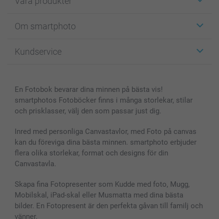
Våra produkter
Etiketter
Om smartphoto
Fotokort
Fotopresenter
Om smartphoto
Kundservice
Fotoböcker
För affiliates
Canvas & Väggdekoration
Allmän integritetspolicy
Kontakta oss & FAQ
Bilder, Fotoförstoring & Fotohäften
Cookie Policy
smartgaranti
En Fotobok bevarar dina minnen på bästa vis!
Skal till Mobil & Surfplatta
Sitemap
smartbonus
smartphotos Fotoböcker finns i många storlekar, stilar
MyNameBook
Villkor och garantier
Priser & betalning
och prisklasser, välj den som passar just dig.
Fotoalmanackor & Fotoagenda
Investor Relations
Status på beställningar
Fotoramar & Tillbehör
Inred med personliga Canvastavlor, med Foto på canvas
kan du föreviga dina bästa minnen. smartphoto erbjuder
Presentkort
flera olika storlekar, format och designs för din
Alla fotoprodukter
Canvastavla.
Skapa fina Fotopresenter som Kudde med foto, Mugg,
Mobilskal, iPad-skal eller Musmatta med dina bästa
bilder. En Fotopresent är den perfekta gåvan till familj och
vänner.