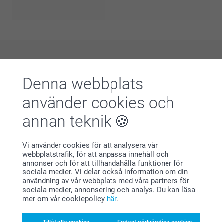
designer, allt på ett ställe. Från djärva uttryck till mjuka
estetik, hitta en stil som matchar din känsla och
personalisera den för att skapa något som verkligen känns
som ditt. Vardagsprodukter, förhöjda med designer du
kommer att älska.
Varför
smartphoto
?
Denna webbplats
använder cookies och
annan teknik
Vi använder cookies för att analysera vår
webbplatstrafik, för att anpassa innehåll och
annonser och för att tillhandahålla funktioner för
Nöjd kundgaranti
sociala medier. Vi delar också information om din
användning av vår webbplats med våra partners för
sociala medier, annonsering och analys. Du kan läsa
mer om vår cookiepolicy
här
.