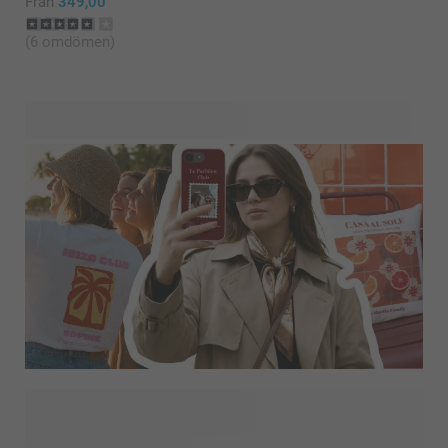
Från
349,00
(6 omdömen)
Letar du efter mer inspiration? Utforska Design för Dig och
upptäck våra senaste trender och personlighetsdrivna