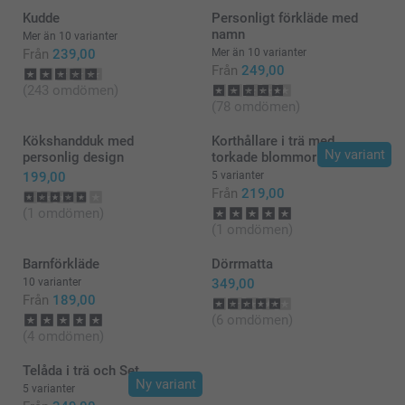
Kudde
Personligt förkläde med
namn
Mer än 10 varianter
Från
239,00
Mer än 10 varianter
Från
249,00
(243 omdömen)
(78 omdömen)
Kökshandduk med
Korthållare i trä med
Ny variant
personlig design
torkade blommor
199,00
5 varianter
Från
219,00
(1 omdömen)
(1 omdömen)
Barnförkläde
Dörrmatta
10 varianter
349,00
Från
189,00
(6 omdömen)
(4 omdömen)
Telåda i trä och Set
Ny variant
5 varianter