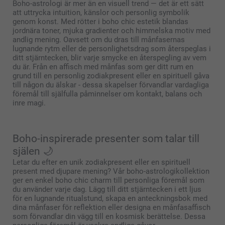
Boho-astrologi är mer än en visuell trend — det är ett sätt
att uttrycka intuition, känslor och personlig symbolik
genom konst. Med rötter i boho chic estetik blandas
jordnära toner, mjuka gradienter och himmelska motiv med
andlig mening. Oavsett om du dras till månfasernas
lugnande rytm eller de personlighetsdrag som återspeglas i
ditt stjärntecken, blir varje smycke en återspegling av vem
du är. Från en affisch med månfas som ger ditt rum en
grund till en personlig zodiakpresent eller en spirituell gåva
till någon du älskar - dessa skapelser förvandlar vardagliga
föremål till själfulla påminnelser om kontakt, balans och
inre magi.
Boho-inspirerade presenter som talar till
själen 🌙
Letar du efter en unik zodiakpresent eller en spirituell
present med djupare mening? Vår boho-astrologikollektion
ger en enkel boho chic charm till personliga föremål som
du använder varje dag. Lägg till ditt stjärntecken i ett ljus
för en lugnande ritualstund, skapa en anteckningsbok med
dina månfaser för reflektion eller designa en månfasaffisch
som förvandlar din vägg till en kosmisk berättelse. Dessa