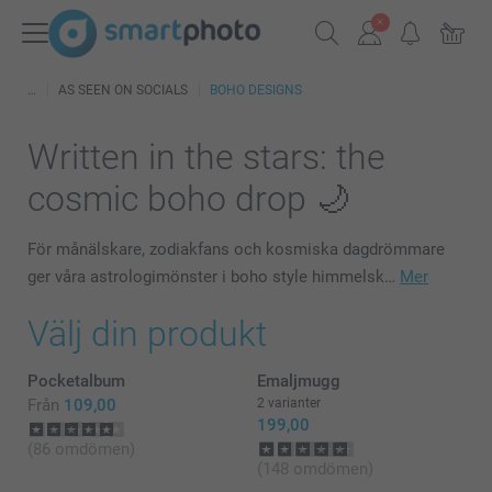
AS SEEN ON SOCIALS
BOHO DESIGNS
Written in the stars: the
cosmic boho drop 🌙
För månälskare, zodiakfans och kosmiska dagdrömmare
ger våra astrologimönster i boho style himmelsk…
Mer
Välj din produkt
Pocketalbum
Emaljmugg
Från
109,00
2 varianter
199,00
(86 omdömen)
(148 omdömen)