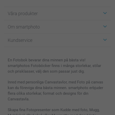
Våra produkter
Etiketter
Om smartphoto
Fotokort
Fotopresenter
Om smartphoto
Kundservice
Fotoböcker
För affiliates
Canvas & Väggdekoration
Allmän integritetspolicy
Kontakta oss & FAQ
Bilder, Fotoförstoring & Fotohäften
Cookie Policy
smartgaranti
En Fotobok bevarar dina minnen på bästa vis!
Skal till Mobil & Surfplatta
Sitemap
smartbonus
smartphotos Fotoböcker finns i många storlekar, stilar
MyNameBook
Villkor och garantier
Priser & betalning
och prisklasser, välj den som passar just dig.
Fotoalmanackor & Fotoagenda
Investor Relations
Status på beställningar
Fotoramar & Tillbehör
Inred med personliga Canvastavlor, med Foto på canvas
kan du föreviga dina bästa minnen. smartphoto erbjuder
Presentkort
flera olika storlekar, format och designs för din
Alla fotoprodukter
Canvastavla.
Skapa fina Fotopresenter som Kudde med foto, Mugg,