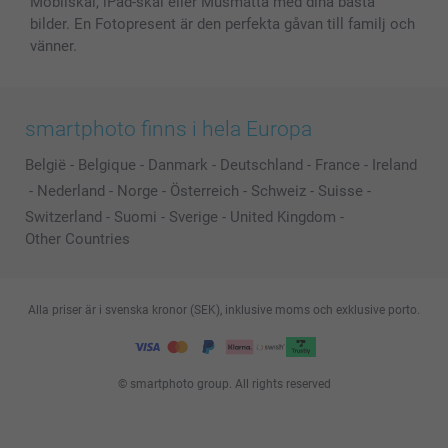
Mobilskal, iPad-skal eller Musmatta med dina bästa
bilder. En Fotopresent är den perfekta gåvan till familj och
vänner.
smartphoto finns i hela Europa
België
-
Belgique
-
Danmark
-
Deutschland
-
France
-
Ireland
-
Nederland
-
Norge
-
Österreich
-
Schweiz
-
Suisse
-
Switzerland
-
Suomi
-
Sverige
-
United Kingdom
-
Other Countries
Alla priser är i svenska kronor (SEK), inklusive moms och exklusive porto.
© smartphoto group. All rights reserved