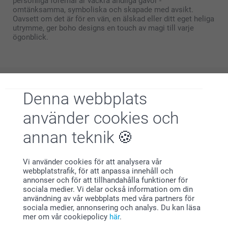
personliga föremål är vackra andliga gåvor -
omtänksamma, symboliska och skapade med avsikt.
Oavsett om det är för en vän, en älskad eller ditt eget heliga
utrymme, ger boho designs en touch av magi till varje
ögonblick.
Denna webbplats
Varför
smartphoto
?
använder cookies och
annan teknik
Vi använder cookies för att analysera vår
webbplatstrafik, för att anpassa innehåll och
annonser och för att tillhandahålla funktioner för
sociala medier. Vi delar också information om din
Nöjd kundgaranti
användning av vår webbplats med våra partners för
sociala medier, annonsering och analys. Du kan läsa
mer om vår cookiepolicy
här
.