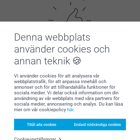
Denna webbplats
använder cookies och
Nöjd kundgaranti
annan teknik
Vi använder cookies för att analysera vår
webbplatstrafik, för att anpassa innehåll och
annonser och för att tillhandahålla funktioner för
sociala medier. Vi delar också information om din
användning av vår webbplats med våra partners för
sociala medier, annonsering och analys. Du kan läsa
Bonus på alla dina köp
mer om vår cookiepolicy
här
.
Tillåt alla cookies
Endast nödvändiga cookies
Cookie-inställningar