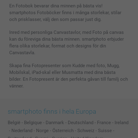
Bilder, Fotoförstoring & Fotohäften
Cookie Policy
smartgaranti
En Fotobok bevarar dina minnen på bästa vis!
Skal till Mobil & Surfplatta
Sitemap
smartbonus
smartphotos Fotoböcker finns i många storlekar, stilar
MyNameBook
Villkor och garantier
Priser & betalning
och prisklasser, välj den som passar just dig.
Fotoalmanackor & Fotoagenda
Investor Relations
Status på beställningar
Fotoramar & Tillbehör
Inred med personliga Canvastavlor, med Foto på canvas
kan du föreviga dina bästa minnen. smartphoto erbjuder
Presentkort
flera olika storlekar, format och designs för din
Alla fotoprodukter
Canvastavla.
Skapa fina Fotopresenter som Kudde med foto, Mugg,
Mobilskal, iPad-skal eller Musmatta med dina bästa
bilder. En Fotopresent är den perfekta gåvan till familj och
vänner.
smartphoto finns i hela Europa
België
-
Belgique
-
Danmark
-
Deutschland
-
France
-
Ireland
-
Nederland
-
Norge
-
Österreich
-
Schweiz
-
Suisse
-