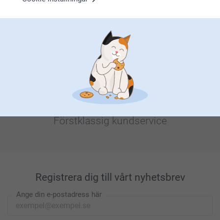
Letar du efter inspiration?
Förstklassig kundservice
Registrera dig till vårt nyhetsbrev
Ange din e-postadress här