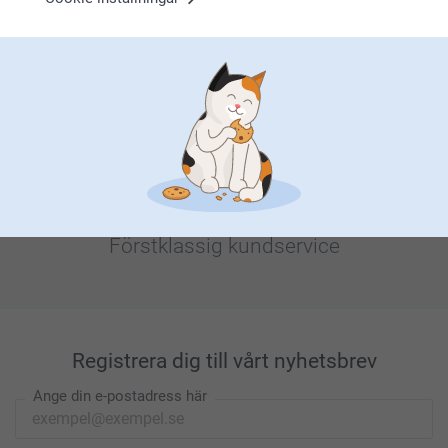
Letar du efter inspiration?
Förstklassig kundservice
Registrera dig till vårt nyhetsbrev
Ange din e-postadress här