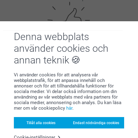
Denna webbplats
använder cookies och
Nöjd kundgaranti
annan teknik
Vi använder cookies för att analysera vår
webbplatstrafik, för att anpassa innehåll och
annonser och för att tillhandahålla funktioner för
sociala medier. Vi delar också information om din
användning av vår webbplats med våra partners för
sociala medier, annonsering och analys. Du kan läsa
Bonus på alla dina köp
mer om vår cookiepolicy
här
.
Tillåt alla cookies
Endast nödvändiga cookies
Cookie-inställningar