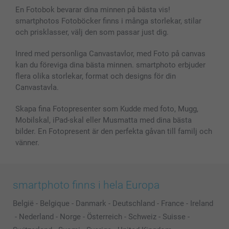
Bilder, Fotoförstoring & Fotohäften
Cookie Policy
smartgaranti
En Fotobok bevarar dina minnen på bästa vis!
Skal till Mobil & Surfplatta
Sitemap
smartbonus
smartphotos Fotoböcker finns i många storlekar, stilar
MyNameBook
Villkor och garantier
Priser & betalning
och prisklasser, välj den som passar just dig.
Fotoalmanackor & Fotoagenda
Investor Relations
Status på beställningar
Fotoramar & Tillbehör
Inred med personliga Canvastavlor, med Foto på canvas
kan du föreviga dina bästa minnen. smartphoto erbjuder
Presentkort
flera olika storlekar, format och designs för din
Alla fotoprodukter
Canvastavla.
Skapa fina Fotopresenter som Kudde med foto, Mugg,
Mobilskal, iPad-skal eller Musmatta med dina bästa
bilder. En Fotopresent är den perfekta gåvan till familj och
vänner.
smartphoto finns i hela Europa
België
-
Belgique
-
Danmark
-
Deutschland
-
France
-
Ireland
-
Nederland
-
Norge
-
Österreich
-
Schweiz
-
Suisse
-