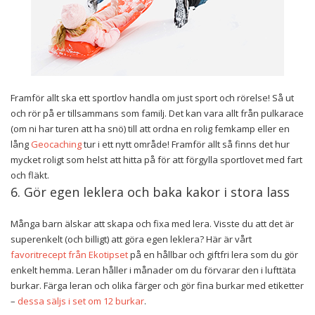
Framför allt ska ett sportlov handla om just sport och rörelse! Så ut
och rör på er tillsammans som familj. Det kan vara allt från pulkarace
(om ni har turen att ha snö) till att ordna en rolig femkamp eller en
lång
Geocaching
tur i ett nytt område! Framför allt så finns det hur
mycket roligt som helst att hitta på för att förgylla sportlovet med fart
och fläkt.
6. Gör egen leklera och baka kakor i stora lass
Många barn älskar att skapa och fixa med lera. Visste du att det är
superenkelt (och billigt) att göra egen leklera? Här är vårt
favoritrecept från Ekotipset
på en hållbar och giftfri lera som du gör
enkelt hemma. Leran håller i månader om du förvarar den i lufttäta
burkar. Färga leran och olika färger och gör fina burkar med etiketter
–
dessa säljs i set om 12 burkar
.