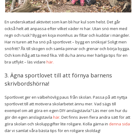
En underskattad aktivitet som kan bli hur kul som helst. Det går
också helt att anpassa efter vilket väder ni har. Utan snö men med
regn och rusk? Bygg en koja inomhus av filtar och kuddar i mängder.
Har ni turen att ha snö på sportlovet – bygg en snökoja! Soligt men
snöfritt? Åk till skogen och samla pinnar och grenar och börja bygga.
Och kom ihåg att ta med fika. Vill du ha ännu mer härliga tips för en
bra utflykt – läs vidare
här.
3. Ägna sportlovet till att förnya barnens
skrivbordshörna!
Sportlovet ger en välbehövlig paus från skolan. Passa på att nyttja
sportlovet till att motivera skolarbetet ännu mer. Vad sägs till
exempel om att göra en egen DIY-anslagstavla? Läs mer om hur du
gör din egen anslagstavla
här
. Det finns även flera andra sätt för att
göra skolan och skoluppgifter lite roligare. Kolla gärna in
denna sida
där vi samlat våra bästa tips för en roligare skoldag!