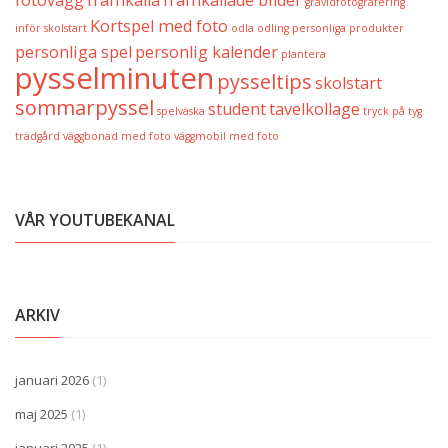
gravidfotografering
Kortspel med foto
inför skolstart
odla
odling
personliga produkter
personliga spel
personlig kalender
plantera
pysselminuten
pysseltips
skolstart
sommarpyssel
student
tavelkollage
spelväska
tryck på tyg
trädgård
väggbonad med foto
väggmobil med foto
VÅR YOUTUBEKANAL
ARKIV
januari 2026
(1)
maj 2025
(1)
januari 2025
(1)