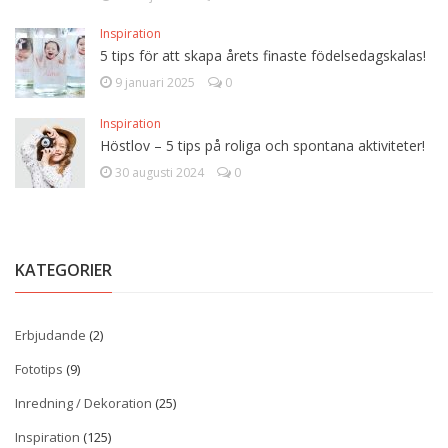
Inspiration
5 tips för att skapa årets finaste födelsedagskalas!
9 januari 2025
0
Inspiration
Höstlov – 5 tips på roliga och spontana aktiviteter!
30 augusti 2024
0
KATEGORIER
Erbjudande
(2)
Fototips
(9)
Inredning / Dekoration
(25)
Inspiration
(125)