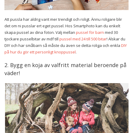
Att pussla har aldrig varit mer trendigt och roligt. Ännu roligare blir
det om ni pusslar ert eget pussel. Hos Smartphoto kan du enkelt
skapa pussel av dina foton. Välj mellan
pussel för barn
med 30
tjockare pusselbitar av mdf till
pussel med 24 till 500 bitar
! Älskar du
DIY och har småbarn så måste du även se detta roliga och enkla
DIY
på hur du gör ett personligt knoppussel
.
2. Bygg en koja av valfritt material beroende på
väder!