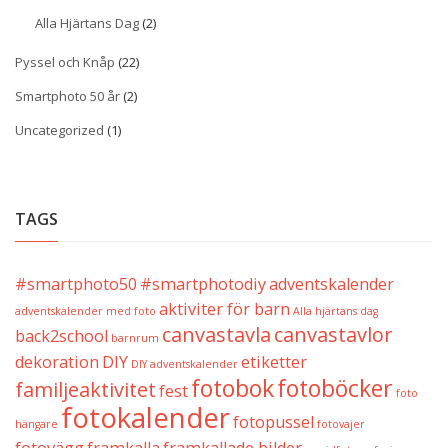
Alla Hjärtans Dag
(2)
Pyssel och Knåp
(22)
Smartphoto 50 år
(2)
Uncategorized
(1)
TAGS
#smartphoto50
#smartphotodiy
adventskalender
aktiviter för barn
adventskalender med foto
Alla hjärtans dag
canvastavla
canvastavlor
back2school
barnrum
dekoration
DIY
etiketter
DIY adventskalender
fotobok
fotoböcker
familjeaktivitet
fest
foto
fotokalender
fotopussel
hängare
fotovajer
fotovägg
framkalla
framkallade bilder