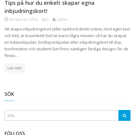
Tips på hur du enkelt skapar egna
inbjudningskort!
28 februari 2018
0
admin
Att skapa inbjudningskort (eller tackkort) direkt online, med egen text
och bild, är busenkelt! Det tar bara några minuter så har du skapat
en kalasinbjudan, bröllopsinbjudan eller inbjudningskort till dop,
konfirmation och student! Det finns nämligen färdiga designs för de
flesta…
Läs mer
SÖK
FÖLJ OSS