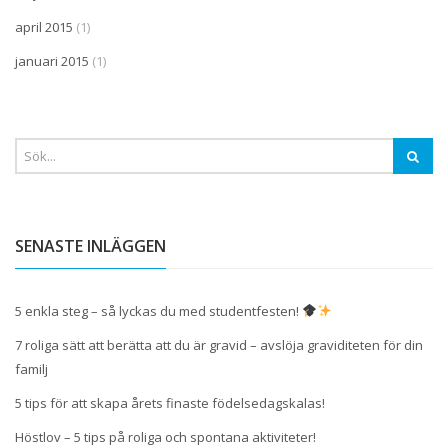
april 2015
(1)
januari 2015
(1)
SENASTE INLÄGGEN
5 enkla steg – så lyckas du med studentfesten!
7 roliga sätt att berätta att du är gravid – avslöja graviditeten för din
familj
5 tips för att skapa årets finaste födelsedagskalas!
Höstlov – 5 tips på roliga och spontana aktiviteter!