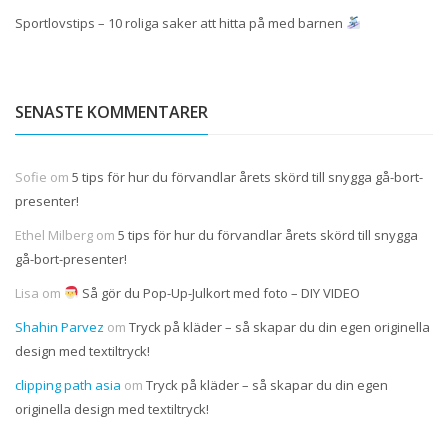
Sportlovstips – 10 roliga saker att hitta på med barnen
SENASTE KOMMENTARER
Sofie
om
5 tips för hur du förvandlar årets skörd till snygga gå-bort-
presenter!
Ethel Milberg
om
5 tips för hur du förvandlar årets skörd till snygga
gå-bort-presenter!
Lisa
om
Så gör du Pop-Up-Julkort med foto – DIY VIDEO
Shahin Parvez
om
Tryck på kläder – så skapar du din egen originella
design med textiltryck!
clipping path asia
om
Tryck på kläder – så skapar du din egen
originella design med textiltryck!