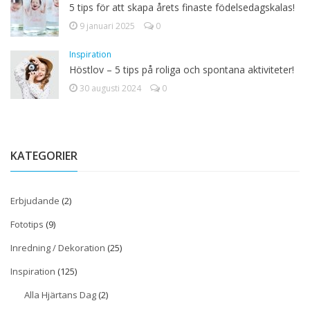
5 tips för att skapa årets finaste födelsedagskalas!
9 januari 2025
0
Inspiration
Höstlov – 5 tips på roliga och spontana aktiviteter!
30 augusti 2024
0
KATEGORIER
Erbjudande
(2)
Fototips
(9)
Inredning / Dekoration
(25)
Inspiration
(125)
Alla Hjärtans Dag
(2)