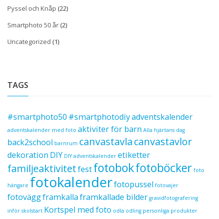
Pyssel och Knåp
(22)
Smartphoto 50 år
(2)
Uncategorized
(1)
TAGS
#smartphoto50
#smartphotodiy
adventskalender
aktiviter för barn
adventskalender med foto
Alla hjärtans dag
canvastavla
canvastavlor
back2school
barnrum
dekoration
DIY
etiketter
DIY adventskalender
fotobok
fotoböcker
familjeaktivitet
fest
foto
fotokalender
fotopussel
hängare
fotovajer
fotovägg
framkalla
framkallade bilder
gravidfotografering
Kortspel med foto
inför skolstart
odla
odling
personliga produkter