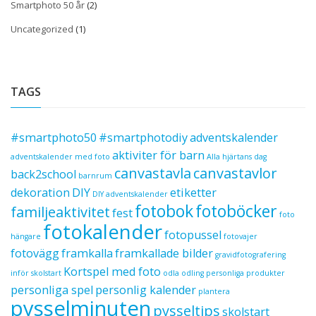
Smartphoto 50 år
(2)
Uncategorized
(1)
TAGS
#smartphoto50
#smartphotodiy
adventskalender
aktiviter för barn
adventskalender med foto
Alla hjärtans dag
canvastavla
canvastavlor
back2school
barnrum
dekoration
DIY
etiketter
DIY adventskalender
fotobok
fotoböcker
familjeaktivitet
fest
foto
fotokalender
fotopussel
hängare
fotovajer
fotovägg
framkalla
framkallade bilder
gravidfotografering
Kortspel med foto
inför skolstart
odla
odling
personliga produkter
personliga spel
personlig kalender
plantera
pysselminuten
pysseltips
skolstart