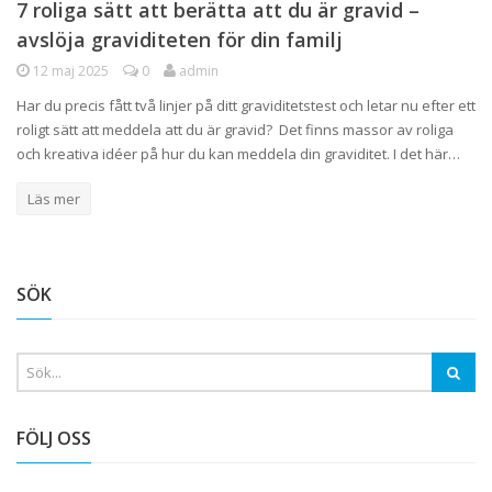
7 roliga sätt att berätta att du är gravid –
avslöja graviditeten för din familj
12 maj 2025
0
admin
Har du precis fått två linjer på ditt graviditetstest och letar nu efter ett
roligt sätt att meddela att du är gravid? Det finns massor av roliga
och kreativa idéer på hur du kan meddela din graviditet. I det här…
Läs mer
SÖK
FÖLJ OSS