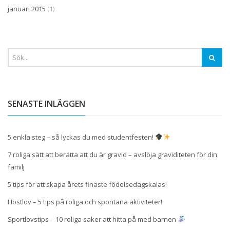
januari 2015
(1)
SENASTE INLÄGGEN
5 enkla steg – så lyckas du med studentfesten!
7 roliga sätt att berätta att du är gravid – avslöja graviditeten för din
familj
5 tips för att skapa årets finaste födelsedagskalas!
Höstlov – 5 tips på roliga och spontana aktiviteter!
Sportlovstips – 10 roliga saker att hitta på med barnen