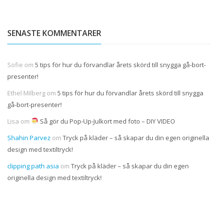
SENASTE KOMMENTARER
Sofie
om
5 tips för hur du förvandlar årets skörd till snygga gå-bort-
presenter!
Ethel Milberg
om
5 tips för hur du förvandlar årets skörd till snygga
gå-bort-presenter!
Lisa
om
Så gör du Pop-Up-Julkort med foto – DIY VIDEO
Shahin Parvez
om
Tryck på kläder – så skapar du din egen originella
design med textiltryck!
clipping path asia
om
Tryck på kläder – så skapar du din egen
originella design med textiltryck!