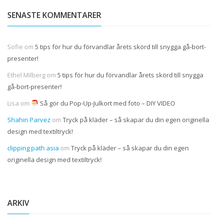
SENASTE KOMMENTARER
Sofie
om
5 tips för hur du förvandlar årets skörd till snygga gå-bort-
presenter!
Ethel Milberg
om
5 tips för hur du förvandlar årets skörd till snygga
gå-bort-presenter!
Lisa
om
Så gör du Pop-Up-Julkort med foto – DIY VIDEO
Shahin Parvez
om
Tryck på kläder – så skapar du din egen originella
design med textiltryck!
clipping path asia
om
Tryck på kläder – så skapar du din egen
originella design med textiltryck!
ARKIV