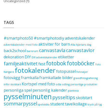
Uncategorized
(1)
TAGS
#smartphoto50
#smartphotodiy
adventskalender
aktiviter för barn
adventskalender med foto
Alla hjärtans dag
canvastavla
canvastavlor
back2school
barnrum
dekoration
DIY
etiketter
DIY adventskalender
fotobok
fotoböcker
familjeaktivitet
fest
foto
fotokalender
fotopussel
hängare
fotovajer
fotovägg
framkalla
framkallade bilder
gravidfotografering
Kortspel med foto
inför skolstart
odla
odling
personliga produkter
personliga spel
personlig kalender
plantera
pysselminuten
pysseltips
skolstart
sommarpyssel
student
tavelkollage
spelväska
tryck på tyg