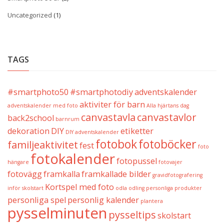
Uncategorized
(1)
TAGS
#smartphoto50
#smartphotodiy
adventskalender
aktiviter för barn
adventskalender med foto
Alla hjärtans dag
canvastavla
canvastavlor
back2school
barnrum
dekoration
DIY
etiketter
DIY adventskalender
fotobok
fotoböcker
familjeaktivitet
fest
foto
fotokalender
fotopussel
hängare
fotovajer
fotovägg
framkalla
framkallade bilder
gravidfotografering
Kortspel med foto
inför skolstart
odla
odling
personliga produkter
personliga spel
personlig kalender
plantera
pysselminuten
pysseltips
skolstart