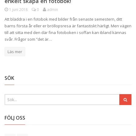
enkelt skapa en fotobok!
1 juni 2018
0
admin
Att bläddra i en fotobok med bilder från senaste semestern, ditt
barns första år eller er bröllopsresa är fantastiskt härligt. Men vägen
till att sitta med den där fina fotoboken i soffan kan ibland kännas
svår. Frågor som ”det är…
Läs mer
SÖK
FÖLJ OSS