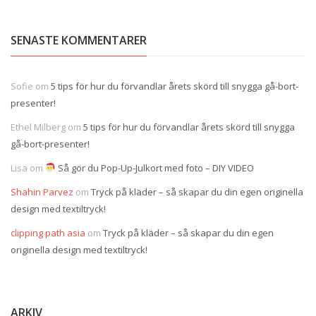
SENASTE KOMMENTARER
Sofie
om
5 tips för hur du förvandlar årets skörd till snygga gå-bort-
presenter!
Ethel Milberg
om
5 tips för hur du förvandlar årets skörd till snygga
gå-bort-presenter!
Lisa
om
Så gör du Pop-Up-Julkort med foto – DIY VIDEO
Shahin Parvez
om
Tryck på kläder – så skapar du din egen originella
design med textiltryck!
clipping path asia
om
Tryck på kläder – så skapar du din egen
originella design med textiltryck!
ARKIV