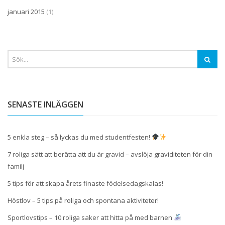
januari 2015
(1)
SENASTE INLÄGGEN
5 enkla steg – så lyckas du med studentfesten!
7 roliga sätt att berätta att du är gravid – avslöja graviditeten för din
familj
5 tips för att skapa årets finaste födelsedagskalas!
Höstlov – 5 tips på roliga och spontana aktiviteter!
Sportlovstips – 10 roliga saker att hitta på med barnen