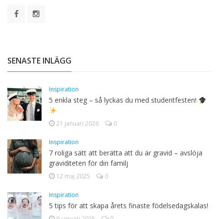
SENASTE INLÄGG
Inspiration
5 enkla steg – så lyckas du med studentfesten!
21 januari 2026
0
Inspiration
7 roliga sätt att berätta att du är gravid – avslöja
graviditeten för din familj
12 maj 2025
0
Inspiration
5 tips för att skapa årets finaste födelsedagskalas!
9 januari 2025
0