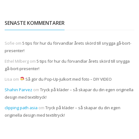
SENASTE KOMMENTARER
Sofie
om
5 tips för hur du förvandlar årets skörd till snygga gå-bort-
presenter!
Ethel Milberg
om
5 tips för hur du förvandlar årets skörd till snygga
gå-bort-presenter!
Lisa
om
Så gör du Pop-Up-Julkort med foto – DIY VIDEO
Shahin Parvez
om
Tryck på kläder – så skapar du din egen originella
design med textiltryck!
clipping path asia
om
Tryck på kläder – så skapar du din egen
originella design med textiltryck!