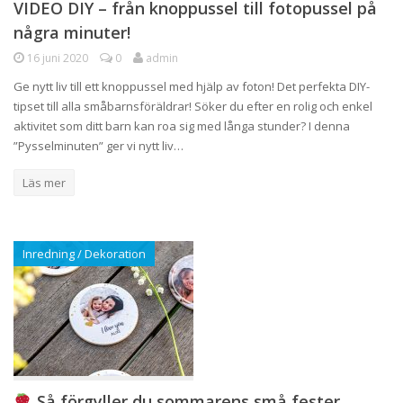
VIDEO DIY – från knoppussel till fotopussel på
några minuter!
16 juni 2020
0
admin
Ge nytt liv till ett knoppussel med hjälp av foton! Det perfekta DIY-
tipset till alla småbarnsföräldrar! Söker du efter en rolig och enkel
aktivitet som ditt barn kan roa sig med långa stunder? I denna
”Pysselminuten” ger vi nytt liv…
Läs mer
Inredning / Dekoration
Så förgyller du sommarens små fester