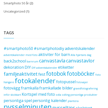
Smartphoto 50 år
(2)
Uncategorized
(1)
TAGS
#smartphoto50
#smartphotodiy
adventskalender
aktiviter för barn
adventskalender med foto
Alla hjärtans dag
canvastavla
canvastavlor
back2school
barnrum
dekoration
DIY
etiketter
DIY adventskalender
fotobok
fotoböcker
familjeaktivitet
fest
foto
fotokalender
fotopussel
hängare
fotovajer
fotovägg
framkalla
framkallade bilder
gravidfotografering
Kortspel med foto
inför skolstart
odla
odling
personliga produkter
personliga spel
personlig kalender
plantera
pysselminuten
pysseltips