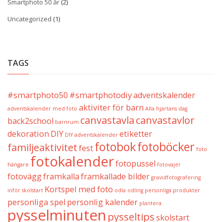
Smartphoto 50 år
(2)
Uncategorized
(1)
TAGS
#smartphoto50
#smartphotodiy
adventskalender
aktiviter för barn
adventskalender med foto
Alla hjärtans dag
canvastavla
canvastavlor
back2school
barnrum
dekoration
DIY
etiketter
DIY adventskalender
fotobok
fotoböcker
familjeaktivitet
fest
foto
fotokalender
fotopussel
hängare
fotovajer
fotovägg
framkalla
framkallade bilder
gravidfotografering
Kortspel med foto
inför skolstart
odla
odling
personliga produkter
personliga spel
personlig kalender
plantera
pysselminuten
pysseltips
skolstart