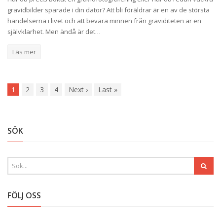
gravidbilder sparade i din dator? Att bli föräldrar är en av de största
händelserna i livet och att bevara minnen från graviditeten är en
självklarhet. Men ändå är det…
Läs mer
1
2
3
4
Next
›
Last
»
SÖK
FÖLJ OSS