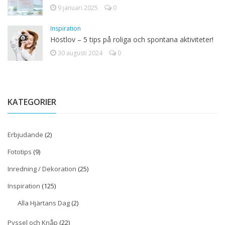
9 januari 2025
0
Inspiration
Höstlov – 5 tips på roliga och spontana aktiviteter!
30 augusti 2024
0
KATEGORIER
Erbjudande
(2)
Fototips
(9)
Inredning / Dekoration
(25)
Inspiration
(125)
Alla Hjärtans Dag
(2)
Pyssel och Knåp
(22)