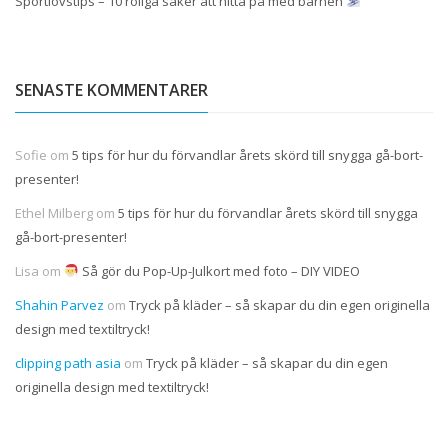
Sportlovstips – 10 roliga saker att hitta på med barnen
SENASTE KOMMENTARER
Sofie
om
5 tips för hur du förvandlar årets skörd till snygga gå-bort-
presenter!
Ethel Milberg
om
5 tips för hur du förvandlar årets skörd till snygga
gå-bort-presenter!
Lisa
om
Så gör du Pop-Up-Julkort med foto – DIY VIDEO
Shahin Parvez
om
Tryck på kläder – så skapar du din egen originella
design med textiltryck!
clipping path asia
om
Tryck på kläder – så skapar du din egen
originella design med textiltryck!