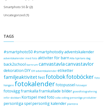
Smartphoto 50 år
(2)
Uncategorized
(1)
TAGS
#smartphoto50
#smartphotodiy
adventskalender
aktiviter för barn
adventskalender med foto
Alla hjärtans dag
canvastavla
canvastavlor
back2school
barnrum
dekoration
DIY
etiketter
DIY adventskalender
fotobok
fotoböcker
familjeaktivitet
fest
foto
fotokalender
fotopussel
hängare
fotovajer
fotovägg
framkalla
framkallade bilder
gravidfotografering
Kortspel med foto
inför skolstart
odla
odling
personliga produkter
personliga spel
personlig kalender
plantera