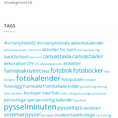
Uncategorized
(1)
TAGS
#smartphoto50
#smartphotodiy
adventskalender
aktiviter för barn
adventskalender med foto
Alla hjärtans dag
canvastavla
canvastavlor
back2school
barnrum
dekoration
DIY
etiketter
DIY adventskalender
fotobok
fotoböcker
familjeaktivitet
fest
foto
fotokalender
fotopussel
hängare
fotovajer
fotovägg
framkalla
framkallade bilder
gravidfotografering
Kortspel med foto
inför skolstart
odla
odling
personliga produkter
personliga spel
personlig kalender
plantera
pysselminuten
pysseltips
skolstart
sommarpyssel
student
tavelkollage
spelväska
tryck på tyg