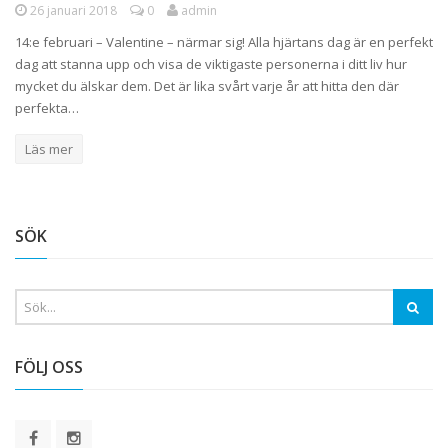
26 januari 2018
0
admin
14:e februari – Valentine – närmar sig! Alla hjärtans dag är en perfekt
dag att stanna upp och visa de viktigaste personerna i ditt liv hur
mycket du älskar dem. Det är lika svårt varje år att hitta den där
perfekta…
Läs mer
SÖK
FÖLJ OSS