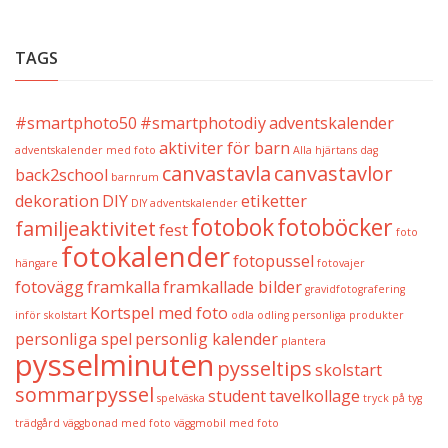
TAGS
#smartphoto50
#smartphotodiy
adventskalender
aktiviter för barn
adventskalender med foto
Alla hjärtans dag
canvastavla
canvastavlor
back2school
barnrum
dekoration
DIY
etiketter
DIY adventskalender
fotobok
fotoböcker
familjeaktivitet
fest
foto
fotokalender
fotopussel
hängare
fotovajer
fotovägg
framkalla
framkallade bilder
gravidfotografering
Kortspel med foto
inför skolstart
odla
odling
personliga produkter
personliga spel
personlig kalender
plantera
pysselminuten
pysseltips
skolstart
sommarpyssel
student
tavelkollage
spelväska
tryck på tyg
trädgård
väggbonad med foto
väggmobil med foto