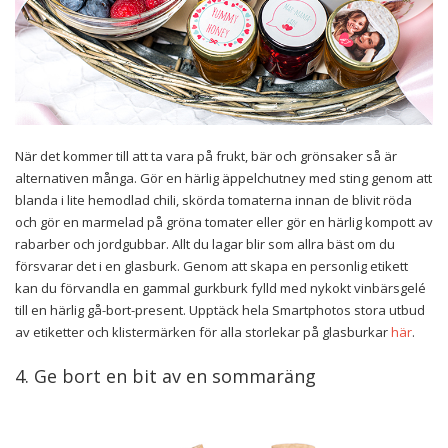
När det kommer till att ta vara på frukt, bär och grönsaker så är
alternativen många. Gör en härlig äppelchutney med sting genom att
blanda i lite hemodlad chili, skörda tomaterna innan de blivit röda
och gör en marmelad på gröna tomater eller gör en härlig kompott av
rabarber och jordgubbar. Allt du lagar blir som allra bäst om du
försvarar det i en glasburk. Genom att skapa en personlig etikett
kan du förvandla en gammal gurkburk fylld med nykokt vinbärsgelé
till en härlig gå-bort-present. Upptäck hela Smartphotos stora utbud
av etiketter och klistermärken för alla storlekar på glasburkar
här
.
4. Ge bort en bit av en sommaräng