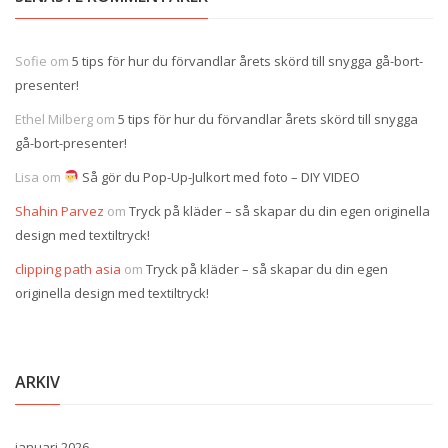
Sofie
om
5 tips för hur du förvandlar årets skörd till snygga gå-bort-
presenter!
Ethel Milberg
om
5 tips för hur du förvandlar årets skörd till snygga
gå-bort-presenter!
Lisa
om
Så gör du Pop-Up-Julkort med foto – DIY VIDEO
Shahin Parvez
om
Tryck på kläder – så skapar du din egen originella
design med textiltryck!
clipping path asia
om
Tryck på kläder – så skapar du din egen
originella design med textiltryck!
ARKIV
januari 2026