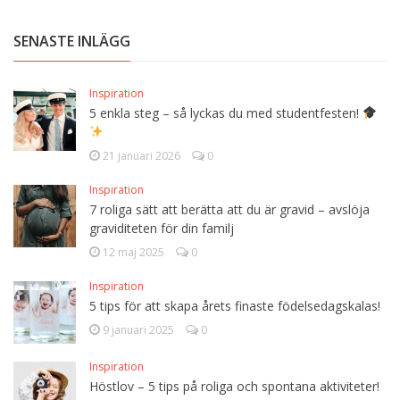
SENASTE INLÄGG
Inspiration
5 enkla steg – så lyckas du med studentfesten!
21 januari 2026
0
Inspiration
7 roliga sätt att berätta att du är gravid – avslöja
graviditeten för din familj
12 maj 2025
0
Inspiration
5 tips för att skapa årets finaste födelsedagskalas!
9 januari 2025
0
Inspiration
Höstlov – 5 tips på roliga och spontana aktiviteter!