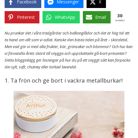
Facebook
Messenger
X
30
Pinterest
WhatsApp
Email
SHARES
Nu prunkar det i våra trädgårdar och balkonglådor och det är hög tid att
ta hand om allt som vi odlat. Kanske den bästa tiden på året – skördetid.
Men vad gör vi med alla frukter, bär, grönsaker och blommor? Och hur kan
vi förvandla årets skörd till snygga och uppskattade gå-bort-presenter?
Detta blogginlägg ger lösningar på hur du på ett snyggt sätt kan förpacka
din sylt, saft, chutney eller torkad lavendel.
1. Ta frön och ge bort i vackra metallburkar!