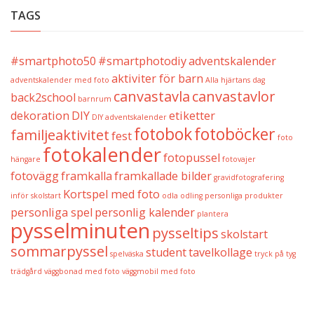
TAGS
#smartphoto50
#smartphotodiy
adventskalender
aktiviter för barn
adventskalender med foto
Alla hjärtans dag
canvastavla
canvastavlor
back2school
barnrum
dekoration
DIY
etiketter
DIY adventskalender
fotobok
fotoböcker
familjeaktivitet
fest
foto
fotokalender
fotopussel
hängare
fotovajer
fotovägg
framkalla
framkallade bilder
gravidfotografering
Kortspel med foto
inför skolstart
odla
odling
personliga produkter
personliga spel
personlig kalender
plantera
pysselminuten
pysseltips
skolstart
sommarpyssel
student
tavelkollage
spelväska
tryck på tyg
trädgård
väggbonad med foto
väggmobil med foto