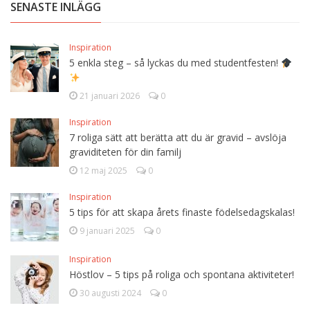
SENASTE INLÄGG
Inspiration
5 enkla steg – så lyckas du med studentfesten!
21 januari 2026
0
Inspiration
7 roliga sätt att berätta att du är gravid – avslöja
graviditeten för din familj
12 maj 2025
0
Inspiration
5 tips för att skapa årets finaste födelsedagskalas!
9 januari 2025
0
Inspiration
Höstlov – 5 tips på roliga och spontana aktiviteter!
30 augusti 2024
0