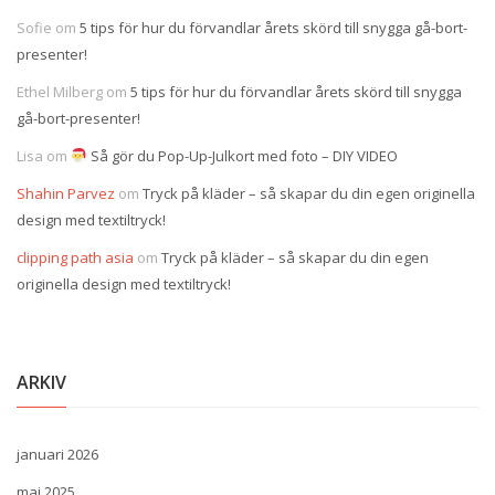
Sofie
om
5 tips för hur du förvandlar årets skörd till snygga gå-bort-
presenter!
Ethel Milberg
om
5 tips för hur du förvandlar årets skörd till snygga
gå-bort-presenter!
Lisa
om
Så gör du Pop-Up-Julkort med foto – DIY VIDEO
Shahin Parvez
om
Tryck på kläder – så skapar du din egen originella
design med textiltryck!
clipping path asia
om
Tryck på kläder – så skapar du din egen
originella design med textiltryck!
ARKIV
januari 2026
maj 2025