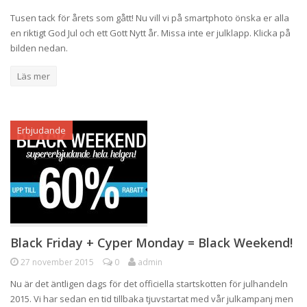
Tusen tack för årets som gått! Nu vill vi på smartphoto önska er alla
en riktigt God Jul och ett Gott Nytt år. Missa inte er julklapp. Klicka på
bilden nedan.
Läs mer
Erbjudande
Black Friday + Cyper Monday = Black Weekend!
27 november 2015
0
admin
Nu är det äntligen dags för det officiella startskotten för julhandeln
2015. Vi har sedan en tid tillbaka tjuvstartat med vår julkampanj men