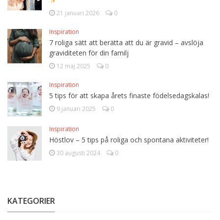
21 januari 2026
0
Inspiration
7 roliga sätt att berätta att du är gravid – avslöja
graviditeten för din familj
12 maj 2025
0
Inspiration
5 tips för att skapa årets finaste födelsedagskalas!
9 januari 2025
0
Inspiration
Höstlov – 5 tips på roliga och spontana aktiviteter!
30 augusti 2024
0
KATEGORIER