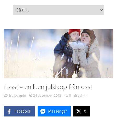
Pssst – en liten julklapp från oss!
Erbjudande
24 december 2015
0
admin
Facebook
Messenger
X