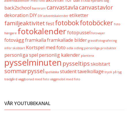
adventskalender med foto
Alla hjärtans dag
canvastavla
canvastavlor
back2school
barnrum
dekoration
DIY
etiketter
DIY adventskalender
fotobok
fotoböcker
familjeaktivitet
fest
foto
fotokalender
fotopussel
hängare
fotovajer
fotovägg
framkalla
framkallade bilder
gravidfotografering
Kortspel med foto
inför skolstart
odla
odling
personliga produkter
personliga spel
personlig kalender
plantera
pysselminuten
pysseltips
skolstart
sommarpyssel
student
tavelkollage
spelväska
tryck på tyg
trädgård
väggbonad med foto
väggmobil med foto
VÅR YOUTUBEKANAL