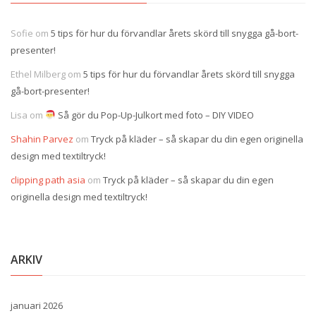
Sofie
om
5 tips för hur du förvandlar årets skörd till snygga gå-bort-
presenter!
Ethel Milberg
om
5 tips för hur du förvandlar årets skörd till snygga
gå-bort-presenter!
Lisa
om
Så gör du Pop-Up-Julkort med foto – DIY VIDEO
Shahin Parvez
om
Tryck på kläder – så skapar du din egen originella
design med textiltryck!
clipping path asia
om
Tryck på kläder – så skapar du din egen
originella design med textiltryck!
ARKIV
januari 2026