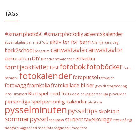
TAGS
#smartphoto50
#smartphotodiy
adventskalender
aktiviter för barn
adventskalender med foto
Alla hjärtans dag
canvastavla
canvastavlor
back2school
barnrum
dekoration
DIY
etiketter
DIY adventskalender
fotobok
fotoböcker
familjeaktivitet
fest
foto
fotokalender
fotopussel
hängare
fotovajer
fotovägg
framkalla
framkallade bilder
gravidfotografering
Kortspel med foto
inför skolstart
odla
odling
personliga produkter
personliga spel
personlig kalender
plantera
pysselminuten
pysseltips
skolstart
sommarpyssel
student
tavelkollage
spelväska
tryck på tyg
trädgård
väggbonad med foto
väggmobil med foto