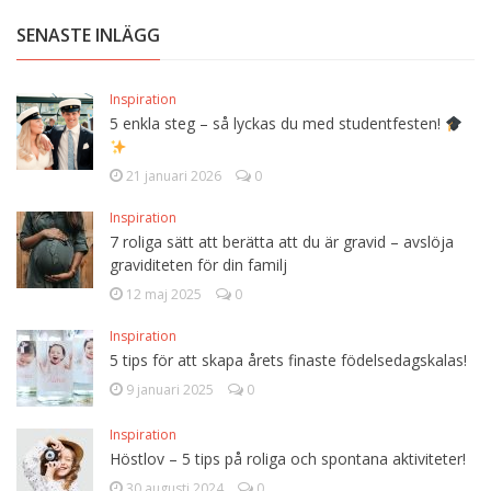
SENASTE INLÄGG
Inspiration
5 enkla steg – så lyckas du med studentfesten!
21 januari 2026
0
Inspiration
7 roliga sätt att berätta att du är gravid – avslöja
graviditeten för din familj
12 maj 2025
0
Inspiration
5 tips för att skapa årets finaste födelsedagskalas!
9 januari 2025
0
Inspiration
Höstlov – 5 tips på roliga och spontana aktiviteter!
30 augusti 2024
0