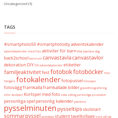
Uncategorized
(1)
TAGS
#smartphoto50
#smartphotodiy
adventskalender
aktiviter för barn
adventskalender med foto
Alla hjärtans dag
canvastavla
canvastavlor
back2school
barnrum
dekoration
DIY
etiketter
DIY adventskalender
fotobok
fotoböcker
familjeaktivitet
fest
foto
fotokalender
fotopussel
hängare
fotovajer
fotovägg
framkalla
framkallade bilder
gravidfotografering
Kortspel med foto
inför skolstart
odla
odling
personliga produkter
personliga spel
personlig kalender
plantera
pysselminuten
pysseltips
skolstart
sommarpyssel
student
tavelkollage
spelväska
tryck på tyg