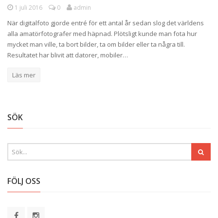
1 juli 2016
0
admin
När digitalfoto gjorde entré för ett antal år sedan slog det världens
alla amatörfotografer med häpnad. Plötsligt kunde man fota hur
mycket man ville, ta bort bilder, ta om bilder eller ta några till.
Resultatet har blivit att datorer, mobiler…
Läs mer
SÖK
FÖLJ OSS