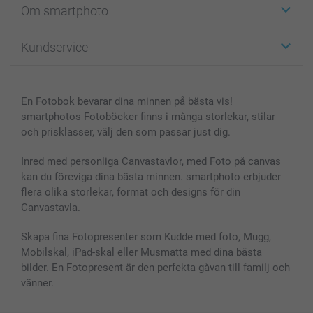
Om smartphoto
Fotokort
Fotopresenter
Om smartphoto
Kundservice
Fotoböcker
För affiliates
Canvas & Väggdekoration
Allmän integritetspolicy
Kontakta oss & FAQ
Bilder, Fotoförstoring & Fotohäften
Cookie Policy
smartgaranti
En Fotobok bevarar dina minnen på bästa vis!
Skal till Mobil & Surfplatta
Sitemap
smartbonus
smartphotos Fotoböcker finns i många storlekar, stilar
MyNameBook
Villkor och garantier
Priser & betalning
och prisklasser, välj den som passar just dig.
Fotoalmanackor & Fotoagenda
Investor Relations
Status på beställningar
Fotoramar & Tillbehör
Inred med personliga Canvastavlor, med Foto på canvas
kan du föreviga dina bästa minnen. smartphoto erbjuder
Presentkort
flera olika storlekar, format och designs för din
Alla fotoprodukter
Canvastavla.
Skapa fina Fotopresenter som Kudde med foto, Mugg,
Mobilskal, iPad-skal eller Musmatta med dina bästa
bilder. En Fotopresent är den perfekta gåvan till familj och
vänner.