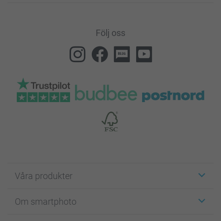
Följ oss
Våra produkter
Etiketter
Om smartphoto
Fotokort
Fotopresenter
Om smartphoto