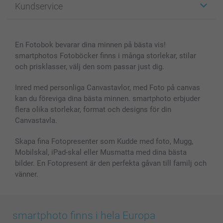
Kundservice
Fotoböcker
För affiliates
Canvas & Väggdekoration
Allmän integritetspolicy
Kontakta oss & FAQ
Bilder, Fotoförstoring & Fotohäften
Cookie Policy
smartgaranti
En Fotobok bevarar dina minnen på bästa vis!
Skal till Mobil & Surfplatta
Sitemap
smartbonus
smartphotos Fotoböcker finns i många storlekar, stilar
MyNameBook
Villkor och garantier
Priser & betalning
och prisklasser, välj den som passar just dig.
Fotoalmanackor & Fotoagenda
Investor Relations
Status på beställningar
Fotoramar & Tillbehör
Inred med personliga Canvastavlor, med Foto på canvas
kan du föreviga dina bästa minnen. smartphoto erbjuder
Presentkort
flera olika storlekar, format och designs för din
Alla fotoprodukter
Canvastavla.
Skapa fina Fotopresenter som Kudde med foto, Mugg,
Mobilskal, iPad-skal eller Musmatta med dina bästa
bilder. En Fotopresent är den perfekta gåvan till familj och
vänner.
smartphoto finns i hela Europa