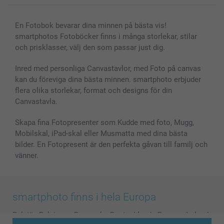
En Fotobok bevarar dina minnen på bästa vis!
smartphotos Fotoböcker finns i många storlekar, stilar
och prisklasser, välj den som passar just dig.
Inred med personliga Canvastavlor, med Foto på canvas
kan du föreviga dina bästa minnen. smartphoto erbjuder
flera olika storlekar, format och designs för din
Canvastavla.
Skapa fina Fotopresenter som Kudde med foto, Mugg,
Mobilskal, iPad-skal eller Musmatta med dina bästa
bilder. En Fotopresent är den perfekta gåvan till familj och
vänner.
smartphoto finns i hela Europa
België
-
Belgique
-
Danmark
-
Deutschland
-
France
-
Ireland