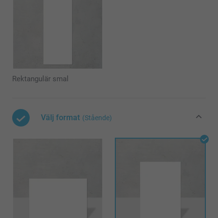
Rektangulär smal
Välj format
(Stående)