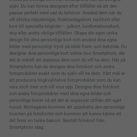
Fotoalmanackor & Fotoagenda
Investor Relations
Status på beställningar
själv. Du kan forma designen efter tillfället så att den
Fotoramar & Tillbehör
passar perfekt med vad du behöver. Använd dem när du
Presentkort
vill skicka inbjudningar, födelsedagskort, tackkort eller
Alla fotoprodukter
kort till speciella högtider – julkort, konfirmationskort,
dop eller andra viktiga tillfällen. Skapa din egen unika
design för dina personliga kort och använd dina egna
bilder med personligt tryck på både fram- och baksida. Du
designar dina personliga kort online hos Smartphoto, där
det är enkelt att anpassa dem som du vill ha dem. Här på
Smartphoto kan du designa dina fotokort och andra
fotoprodukter exakt som du själv vill ha dem. Vårt mål är
att producera högkvalitativa fotoprodukter som du kan
vara stolt över och vill visa upp. Designa dina fotokort
och andra fotoprodukter med dina egna bilder och
personliga texter så att det är anpassat utifrån ditt eget
huvud. Mottagaren kommer att uppskatta den personliga
touchen på fotokortet och kommer att kunna känna att
det finns en tanke bakom. Beställ fotokort från
Smartphoto idag.