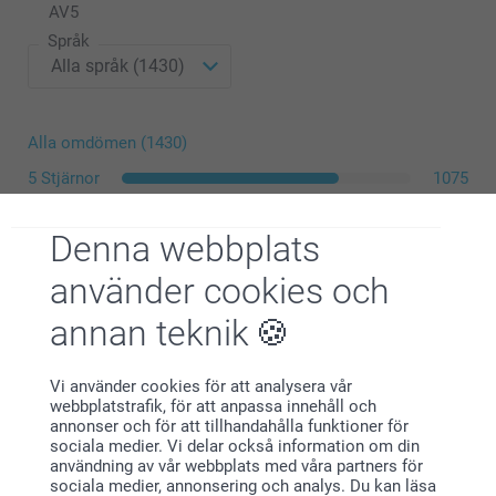
AV
5
10 - 19
Från
9,49
Gratis
Från
Språk
20 - 29
Från
8,90
Priser på tillval och tillgänglighet
30+
Från
7,90
Papper 120 g
Alla omdömen (1430)
5 Stjärnor
1075
Vit (förvald)
Mörkröd
4 Stjärnor
198
Lavendel
3 Stjärnor
56
Denna webbplats
Brun
2 Stjärnor
38
använder cookies och
Papper 160 g
1 Stjärna
63
annan teknik
Lyxig Vit
Gnistrande papper 120 g
Vi använder cookies för att analysera vår
Carolin,
webbplatstrafik, för att anpassa innehåll och
2026-08-04
Gnistrande vit
annonser och för att tillhandahålla funktioner för
Fina tack-kort!
Gnistrande Silver
sociala medier. Vi delar också information om din
Gnistrande Blå
användning av vår webbplats med våra partners för
Gnistrande Guld
sociala medier, annonsering och analys. Du kan läsa