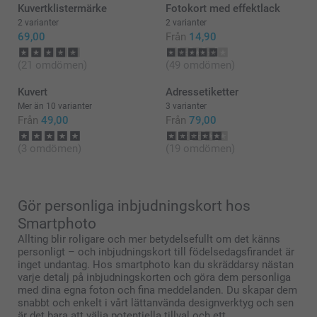
Kuvertklistermärke
Fotokort med effektlack
Vänliga hälsningar,
2 varianter
2 varianter
Helene @smartphoto
69,00
Från
14,90
(21 omdömen)
(49 omdömen)
Kuvert
Adressetiketter
Mer än 10 varianter
3 varianter
Från
49,00
Från
79,00
(3 omdömen)
(19 omdömen)
Gör personliga inbjudningskort hos
Smartphoto
Allting blir roligare och mer betydelsefullt om det känns
personligt – och inbjudningskort till födelsedagsfirandet är
inget undantag. Hos smartphoto kan du skräddarsy nästan
varje detalj på inbjudningskorten och göra dem personliga
med dina egna foton och fina meddelanden. Du skapar dem
snabbt och enkelt i vårt lättanvända designverktyg och sen
är det bara att välja potentiella tillval och ett