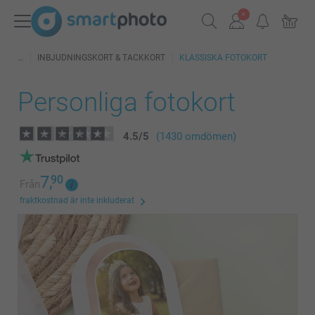
INBJUDNINGSKORT & TACKKORT
KLASSISKA FOTOKORT
Personliga fotokort
4.5
/
5
(1430 omdömen)
7,
90
Från
fraktkostnad är inte inkluderat