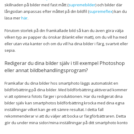
skillnaden på bilder med fast mått (
supremebilder
) och bilder där
långsidan anpassas efter måttet på din bildfil (
supremeflex
) kan du
läsa mer
här
.
Förutom storlek på din framkallade bild så kan du även göra välja
vilken typ av papper du önskar (blankt eller matt), om du vill ha med
eller utan vita kanter och om du vill ha dina bilder i färg, svartvit eller
sepia.
Redigerar du dina bilder själv i till exempel Photoshop
eller annat bildbehandlingsprogram?
Framkallar du dina bilder hos smartphoto läggs automatiskt en
bildförbättring på dina bilder. Med bildförbättring aktiverad kommer
vi att optimera fotots färger i produktionen. Har du redigerat dina
bilder själv kan smartphotos bildförbättring krocka med dina egna
inställningar vilket kan ge ett sämre resultat. I detta fall
rekommenderar vi att du väljer att bocka ur färgförbättraren. Detta
gör du under mina sidor/mina inställningar på ditt smartphoto konto