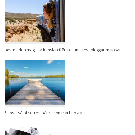
Bevara den magiska känslan från resan – resebloggaren tipsar!
5 tips – så blir du en bättre sommarfotograf