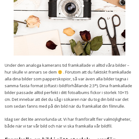
Under den analoga kamerans tid framkallade vi alltid våra bilder –
hur skulle vi annars se dem
. Förutom att du faktiskt framkallade
alla dina bilder som papperskopior, så var även alla bilder tagna i
samma fasta format (oftast i bildförhållande 2:3*). Dina framkallade
bilder passade alltid perfekt i ditt fotoalbums fickor i storlek 10×15
cm. Det innebar att det du såg i sökaren när du tog din bild var det
som sedan fanns med på din bild när du framkallat din filmrulle.
Idag ser det lite annorlunda ut. Vi har framförallt fler valmöjligheter,
både när vi tar vår bild och när vi ska framkalla vår bildfil.