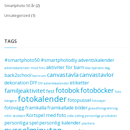
Smartphoto 50 år
(2)
Uncategorized
(1)
TAGS
#smartphoto50
#smartphotodiy
adventskalender
aktiviter för barn
adventskalender med foto
Alla hjärtans dag
canvastavla
canvastavlor
back2school
barnrum
dekoration
DIY
etiketter
DIY adventskalender
fotobok
fotoböcker
familjeaktivitet
fest
foto
fotokalender
fotopussel
hängare
fotovajer
fotovägg
framkalla
framkallade bilder
gravidfotografering
Kortspel med foto
inför skolstart
odla
odling
personliga produkter
personliga spel
personlig kalender
plantera