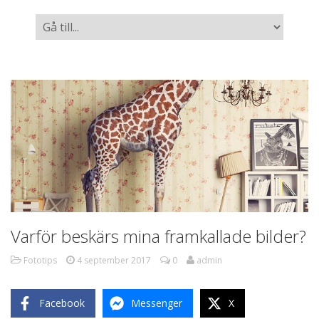
Varför beskärs mina framkallade bilder?
Fototips
4 september 2017
0
admin
Facebook
Messenger
X