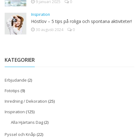
9 januari 2025
0
Inspiration
Höstlov – 5 tips på roliga och spontana aktiviteter!
30 augusti 2024
0
KATEGORIER
Erbjudande
(2)
Fototips
(9)
Inredning / Dekoration
(25)
Inspiration
(125)
Alla Hjärtans Dag
(2)
Pyssel och Knåp
(22)