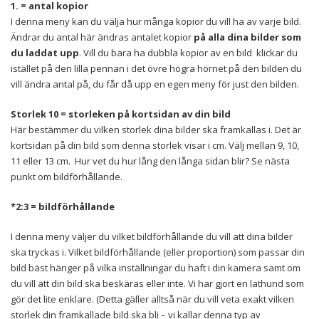
1. = antal kopior
I denna meny kan du välja hur många kopior du vill ha av varje bild.
Ändrar du antal här ändras antalet kopior
på alla dina bilder som
du laddat upp
. Vill du bara ha dubbla kopior av en bild klickar du
istället på den lilla pennan i det övre högra hörnet på den bilden du
vill ändra antal på, du får då upp en egen meny för just den bilden.
Storlek 10 = storleken på kortsidan av din bild
Här bestämmer du vilken storlek dina bilder ska framkallas i. Det är
kortsidan på din bild som denna storlek visar i cm. Välj mellan 9, 10,
11 eller 13 cm. Hur vet du hur lång den långa sidan blir? Se nästa
punkt om bildförhållande.
*2:3 = bildförhållande
I denna meny väljer du vilket bildförhållande du vill att dina bilder
ska tryckas i. Vilket bildförhållande (eller proportion) som passar din
bild bäst hänger på vilka inställningar du haft i din kamera samt om
du vill att din bild ska beskäras eller inte. Vi har gjort en lathund som
gör det lite enklare. (Detta gäller alltså när du vill veta exakt vilken
storlek din framkallade bild ska bli – vi kallar denna typ av