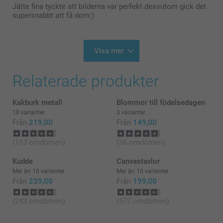
till det lite extra vid denna årstiden. Tack för att du
Jätte fina tyckte att bilderna var perfekt dessutom gick det
valt att beställa hos oss 😊
supersnabbt att få dom:)
Varma hälsningar
Pernilla@smartphoto
Visa mer
Relaterade produkter
Kakburk metall
Blommor till födelsedagen
10 varianter
3 varianter
Från
219,00
Från
149,00
(113 omdömen)
(36 omdömen)
Kudde
Canvastavlor
Mer än 10 varianter
Mer än 10 varianter
Från
239,00
Från
199,00
(243 omdömen)
(577 omdömen)