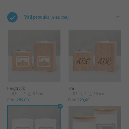
Välj produkt
(Glas litet)
Färgtryck
Trä
5,5
8
5,5
8
5,5 cm
5,5 cm
Från
259,00
Från
229,00