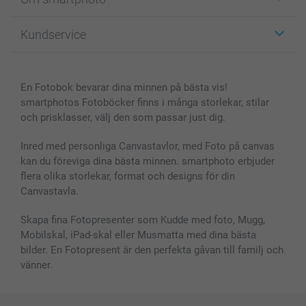
Fotokort
Fotopresenter
Om smartphoto
Kundservice
Fotoböcker
För affiliates
Canvas & Väggdekoration
Allmän integritetspolicy
Kontakta oss & FAQ
Bilder, Fotoförstoring & Fotohäften
Cookie Policy
smartgaranti
En Fotobok bevarar dina minnen på bästa vis!
Skal till Mobil & Surfplatta
Sitemap
smartbonus
smartphotos Fotoböcker finns i många storlekar, stilar
MyNameBook
Villkor och garantier
Priser & betalning
och prisklasser, välj den som passar just dig.
Fotoalmanackor & Fotoagenda
Investor Relations
Status på beställningar
Fotoramar & Tillbehör
Inred med personliga Canvastavlor, med Foto på canvas
kan du föreviga dina bästa minnen. smartphoto erbjuder
Presentkort
flera olika storlekar, format och designs för din
Alla fotoprodukter
Canvastavla.
Skapa fina Fotopresenter som Kudde med foto, Mugg,
Mobilskal, iPad-skal eller Musmatta med dina bästa
bilder. En Fotopresent är den perfekta gåvan till familj och
vänner.