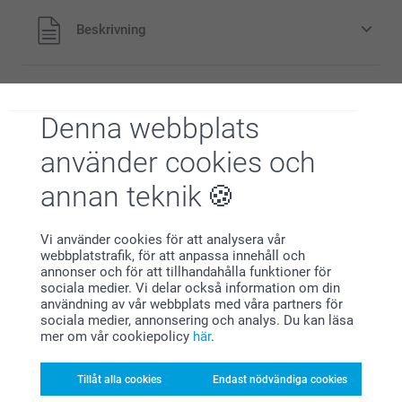
3,00/styck
Från
Alla priser är i svenska kronor (SEK), inklusive moms och
Beskrivning
exklusive porto.
Priser på tillval och tillgänglighet
Specifikationer
storlek L eller XL
Denna webbplats
Matt Premiumpapper 300 g
använder cookies och
Blankt Premiumpapper 300 g
FAQ
annan teknik
Trustpilot produktomdömen
Modern Presentationsbox
Vi använder cookies för att analysera vår
4.6
webbplatstrafik, för att anpassa innehåll och
annonser och för att tillhandahålla funktioner för
199,00/styck
Från
sociala medier. Vi delar också information om din
AV
5
användning av vår webbplats med våra partners för
Priser på tillval och tillgänglighet
Språk
sociala medier, annonsering och analys. Du kan läsa
mer om vår cookiepolicy
här
.
Tillåt alla cookies
Endast nödvändiga cookies
storlek L eller XL
Alla omdömen (2847)