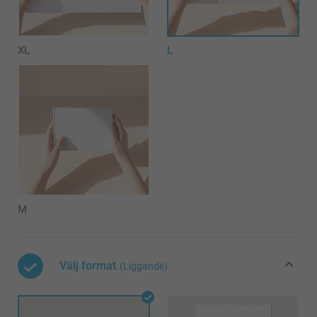
XL
L
M
Välj format
(Liggande)