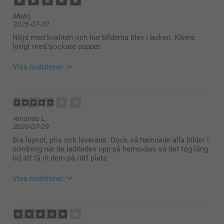
Malin,
2026-07-30
Nöjd med kvalitén och hur bilderna blev i boken. Känns
lyxigt med tjockare papper.
Visa reaktioner
2026-07-30
12:13
Hej Malin,
Amanda L,
Stort tack för dina ⭐️⭐️⭐️⭐️⭐️ och omdöme av våra
2026-07-29
fotoböcker. Det är ett så fint sätt att samla ihop sina
minnen och skapa sin egen berättelse i bilder. Tack
Bra layout, pris och leverans. Dock så hamnade alla bilder i
för att du valt att beställa hos oss.
oordning när de laddades upp på hemsidan, så det tog lång
Soliga hälsningar
tid att få in dem på rätt plats
Kirsi @smartphoto
Visa reaktioner
2026-07-30
12:12
Hej Amanda,