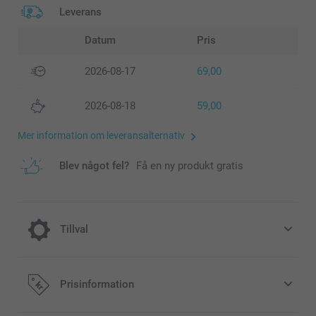
Leverans
Datum
Pris
2026-08-17
69,00
2026-08-18
59,00
Mer information om leveransalternativ
Blev något fel?
Få en ny produkt gratis
Tillval
Gör fotoboken ännu lyxigare genom att
Prisinformation
välja blankt eller matt premiumpapper