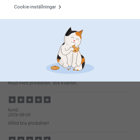
Cookie-inställningar
5 Stjärnor
2133
4 Stjärnor
502
3 Stjärnor
97
2 Stjärnor
35
1 Stjärna
80
här
Johansson,
2026-08-05
Nöjd med produkten. Bra kvalitet.
kund,
2026-08-05
Alltid bra produkter!