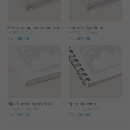
Hårt omslag linne med foto
Hårt omslag linne
29,2
21 cm
29,2
21 cm
Från
589,00
Från
549,00
Mjukt omslag med foto
Spiralbindning
28,3
20,3 cm
28,3
20,3 cm
Från
299,00
Från
269,00