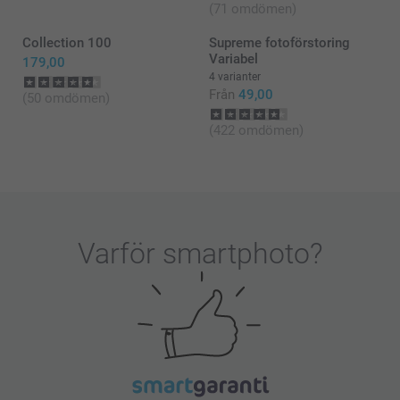
(71 omdömen)
Om det någon gång känns osäkert med placeringen
inför en beställning får du mer än gärna höra av dig
Collection 100
Supreme fotoförstoring
till vår kundservice innan du slutför köpet. Vi kikar
Variabel
179,00
mer än gärna på din design och hjälper dig att
4 varianter
säkerställa att bilden hamnar där du vill ha den!
Från
49,00
(50 omdömen)
Eller om du har fått hem en fotobok som inte är så
(422 omdömen)
som den ska vara, är du givetvis välkommen att
kontakta oss så kikar vi närmare på problemet!
Varmt välkommen åter!
Varma hälsningar
Kirsi @smartphoto
Varför
smartphoto
?