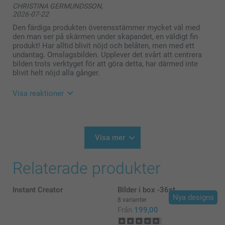
CHRISTINA GERMUNDSSON,
2026-07-22
Vad roligt att du blev nöjd med layouten, priset och
leveransen av din fotobok!
Den färdiga produkten överensstämmer mycket väl med
den man ser på skärmen under skapandet, en väldigt fin
Samtidigt förstår vi verkligen att det blev
produkt! Har alltid blivit nöjd och belåten, men med ett
tidskrävande och frustrerande när bilderna hamnade
undantag. Omslagsbilden. Upplever det svårt att centrera
i oordning.
bilden trots verktyget för att göra detta, har därmed inte
blivit helt nöjd alla gånger.
Vårt system sorterar automatiskt bilder efter datum,
förutsatt att datumet finns sparat i själva bildfilen (så
Visa reaktioner
kallad EXIF-data). Om bilder exempelvis har sparats
om eller skickats via vissa appar kan den
informationen ibland försvinna, vilket gör att
2026-07-30
systemet inte kan läsa av datumet korrekt.
11:50
Hej Christina,,
Visa mer
Stort tack för din feedback och varmt välkommen
åter!
Vad underbart att höra att du överlag är så nöjd med
🩵-liga hälsningar,
Relaterade produkter
dina fotoböcker och att slutresultatet lever upp till
Kirsi @smartphoto
förväntningarna – det värmer verkligen!
Instant Creator
Bilder i box -36st
Samtidigt tackar vi ödmjukast för att du lyfter
Nya designs
problematiken med omslagsbilden och
8 varianter
centreringsverktyget. Det är precis den här typen av
Från
199,00
feedback som hjälper oss att förbättra vår hemsida.