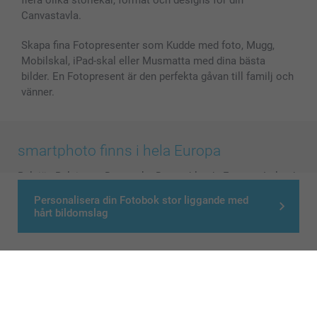
Alla fotoprodukter
Canvastavla.
Skapa fina Fotopresenter som Kudde med foto, Mugg,
Mobilskal, iPad-skal eller Musmatta med dina bästa
bilder. En Fotopresent är den perfekta gåvan till familj och
vänner.
smartphoto finns i hela Europa
België
-
Belgique
-
Danmark
-
Deutschland
-
France
-
Ireland
-
Nederland
-
Norge
-
Österreich
-
Schweiz
-
Suisse
-
Personalisera din Fotobok stor liggande med
hårt bildomslag
Switzerland
-
Suomi
-
Sverige
-
United Kingdom
-
Other Countries
Alla priser är i svenska kronor (SEK), inklusive moms och exklusive porto.