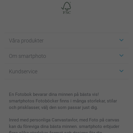
Våra produkter
Etiketter
Om smartphoto
Fotokort
Fotopresenter
Om smartphoto
Kundservice
Fotoböcker
För affiliates
Canvas & Väggdekoration
Allmän integritetspolicy
Kontakta oss & FAQ
Bilder, Fotoförstoring & Fotohäften
Cookie Policy
smartgaranti
En Fotobok bevarar dina minnen på bästa vis!
Skal till Mobil & Surfplatta
Sitemap
smartbonus
smartphotos Fotoböcker finns i många storlekar, stilar
MyNameBook
Villkor och garantier
Priser & betalning
och prisklasser, välj den som passar just dig.
Fotoalmanackor & Fotoagenda
Investor Relations
Status på beställningar
Fotoramar & Tillbehör
Inred med personliga Canvastavlor, med Foto på canvas
kan du föreviga dina bästa minnen. smartphoto erbjuder
Presentkort
flera olika storlekar, format och designs för din