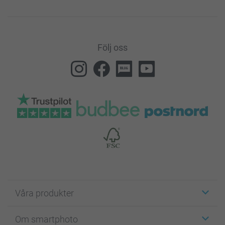
Följ oss
Våra produkter
Etiketter
Om smartphoto
Fotokort