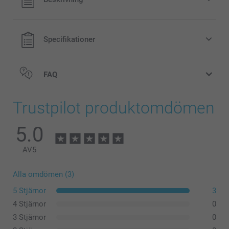
Priser på tillval och tillgänglighet
exklusive porto.
Specifikationer
FAQ
Trustpilot produktomdömen
5.0
AV
5
Alla omdömen (3)
5 Stjärnor
3
4 Stjärnor
0
3 Stjärnor
0