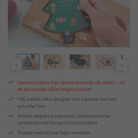
1/7
Leveranstiderna kan variera beroende på vädret – så
att din produkt håller högsta kvalitet
Välj mellan olika designer och anpassa med text
och/eller foto
Delikat belgiskt producerad Callebautchoklad
certifierad med Cocoa Horizonsmärket
Toppad med ett tunt lager marsipan