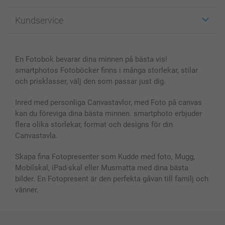
Fotopresenter
Om smartphoto
Kundservice
Fotoböcker
För affiliates
Canvas & Väggdekoration
Allmän integritetspolicy
Kontakta oss & FAQ
Bilder, Fotoförstoring & Fotohäften
Cookie Policy
smartgaranti
En Fotobok bevarar dina minnen på bästa vis!
Skal till Mobil & Surfplatta
Sitemap
smartbonus
smartphotos Fotoböcker finns i många storlekar, stilar
MyNameBook
Villkor och garantier
Priser & betalning
och prisklasser, välj den som passar just dig.
Fotoalmanackor & Fotoagenda
Investor Relations
Status på beställningar
Fotoramar & Tillbehör
Inred med personliga Canvastavlor, med Foto på canvas
kan du föreviga dina bästa minnen. smartphoto erbjuder
Presentkort
flera olika storlekar, format och designs för din
Alla fotoprodukter
Canvastavla.
Skapa fina Fotopresenter som Kudde med foto, Mugg,
Mobilskal, iPad-skal eller Musmatta med dina bästa
bilder. En Fotopresent är den perfekta gåvan till familj och
vänner.