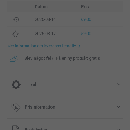
Datum
Pris
2026-08-14
69,00
2026-08-17
59,00
Mer information om leveransalternativ
Blev något fel?
Få en ny produkt gratis
Tillval
Kylning för varma dagar
Prisinformation
59,00/styck
Alla priser är i svenska kronor (SEK), inklusive moms och
Beskrivning