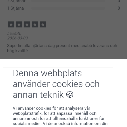
2 Stjärnor
0
1 Stjärna
0
här
Liselott,
2026-03-03
Superfin alla hjärtans dag present med snabb leverans och
hög kvalité
Visa reaktioner
Denna webbplats
2026-03-05
använder cookies och
08:47
Hej Liseblott
annan teknik
Charlotte,
2025-02-20
Tack så mycket för din fina recension!
Jätterolig present som blev väldigt uppskattad!
Vi är väldigt glada att höra att chokladen blev en
Vi använder cookies för att analysera vår
superfin Alla hjärtans dag-present och att du är nöjd
webbplatstrafik, för att anpassa innehåll och
Visa reaktioner
med både leveransen och kvaliteten.
annonser och för att tillhandahålla funktioner för
sociala medier. Vi delar också information om din