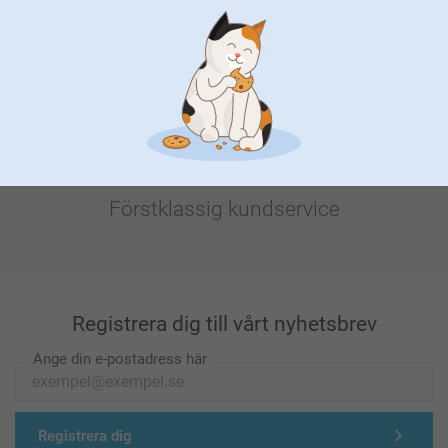
Letar du efter inspiration?
Förstklassig kundservice
Registrera dig till vårt nyhetsbrev
Ange din e-postadress här
Registrera dig