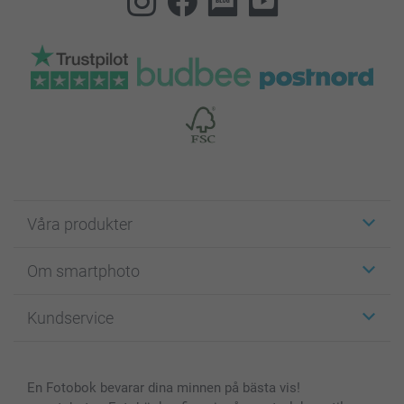
Våra produkter
Etiketter
Om smartphoto
Fotokort
Fotopresenter
Om smartphoto
Kundservice
Fotoböcker
För affiliates
Canvas & Väggdekoration
Allmän integritetspolicy
Kontakta oss & FAQ
Bilder, Fotoförstoring & Fotohäften
Cookie Policy
smartgaranti
En Fotobok bevarar dina minnen på bästa vis!
Skal till Mobil & Surfplatta
Sitemap
smartbonus