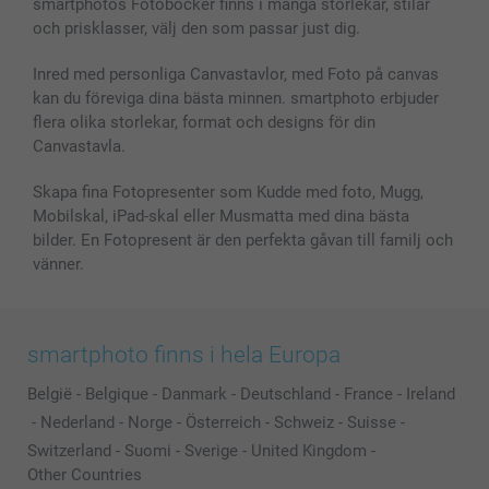
smartphotos Fotoböcker finns i många storlekar, stilar
MyNameBook
Villkor och garantier
Priser & betalning
och prisklasser, välj den som passar just dig.
Fotoalmanackor & Fotoagenda
Investor Relations
Status på beställningar
Fotoramar & Tillbehör
Inred med personliga Canvastavlor, med Foto på canvas
kan du föreviga dina bästa minnen. smartphoto erbjuder
Presentkort
flera olika storlekar, format och designs för din
Alla fotoprodukter
Canvastavla.
Skapa fina Fotopresenter som Kudde med foto, Mugg,
Mobilskal, iPad-skal eller Musmatta med dina bästa
bilder. En Fotopresent är den perfekta gåvan till familj och
vänner.
smartphoto finns i hela Europa
België
-
Belgique
-
Danmark
-
Deutschland
-
France
-
Ireland
-
Nederland
-
Norge
-
Österreich
-
Schweiz
-
Suisse
-
Switzerland
-
Suomi
-
Sverige
-
United Kingdom
-
Other Countries