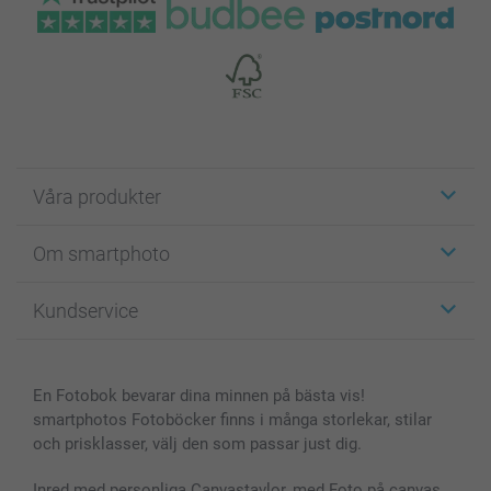
Våra produkter
Etiketter
Om smartphoto
Fotokort
Fotopresenter
Om smartphoto
Kundservice
Fotoböcker
För affiliates
Canvas & Väggdekoration
Allmän integritetspolicy
Kontakta oss & FAQ
Bilder, Fotoförstoring & Fotohäften
Cookie Policy
smartgaranti
En Fotobok bevarar dina minnen på bästa vis!
Skal till Mobil & Surfplatta
Sitemap
smartbonus
smartphotos Fotoböcker finns i många storlekar, stilar
MyNameBook
Villkor och garantier
Priser & betalning
och prisklasser, välj den som passar just dig.
Fotoalmanackor & Fotoagenda
Investor Relations
Status på beställningar
Fotoramar & Tillbehör
Inred med personliga Canvastavlor, med Foto på canvas