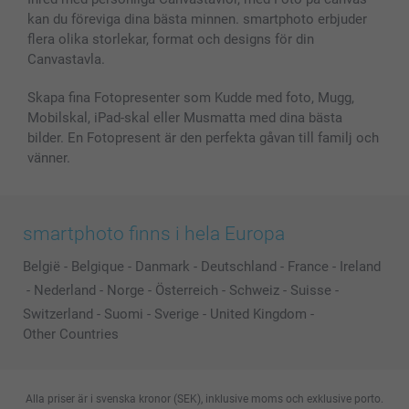
kan du föreviga dina bästa minnen. smartphoto erbjuder
Presentkort
flera olika storlekar, format och designs för din
Alla fotoprodukter
Canvastavla.
Skapa fina Fotopresenter som Kudde med foto, Mugg,
Mobilskal, iPad-skal eller Musmatta med dina bästa
bilder. En Fotopresent är den perfekta gåvan till familj och
vänner.
smartphoto finns i hela Europa
België
-
Belgique
-
Danmark
-
Deutschland
-
France
-
Ireland
-
Nederland
-
Norge
-
Österreich
-
Schweiz
-
Suisse
-
Switzerland
-
Suomi
-
Sverige
-
United Kingdom
-
Other Countries
Alla priser är i svenska kronor (SEK), inklusive moms och exklusive porto.