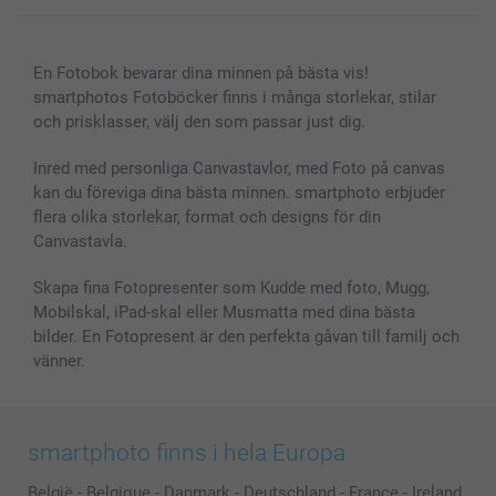
Canvas & Väggdekoration
Allmän integritetspolicy
Kontakta oss & FAQ
Bilder, Fotoförstoring & Fotohäften
Cookie Policy
smartgaranti
En Fotobok bevarar dina minnen på bästa vis!
Skal till Mobil & Surfplatta
Sitemap
smartbonus
smartphotos Fotoböcker finns i många storlekar, stilar
MyNameBook
Villkor och garantier
Priser & betalning
och prisklasser, välj den som passar just dig.
Fotoalmanackor & Fotoagenda
Investor Relations
Status på beställningar
Fotoramar & Tillbehör
Inred med personliga Canvastavlor, med Foto på canvas
kan du föreviga dina bästa minnen. smartphoto erbjuder
Presentkort
flera olika storlekar, format och designs för din
Alla fotoprodukter
Canvastavla.
Skapa fina Fotopresenter som Kudde med foto, Mugg,
Mobilskal, iPad-skal eller Musmatta med dina bästa
bilder. En Fotopresent är den perfekta gåvan till familj och
vänner.
smartphoto finns i hela Europa
België
-
Belgique
-
Danmark
-
Deutschland
-
France
-
Ireland