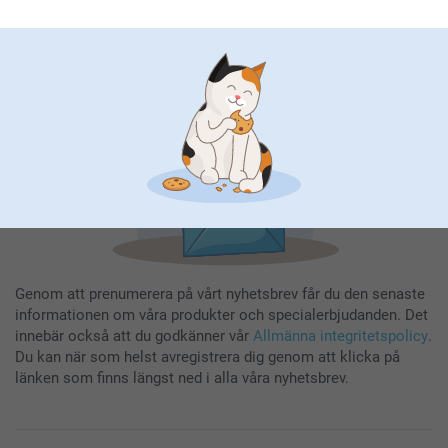
Registrera dig
Genom att prenumerera på vårt nyhetsbrev får du den senaste
informationen om våra produkter och specialerbjudanden. Det
innebär också att du godkänner vår
Allmänna integritetspolicy
.
Du kan när som helst avregistrera dig genom att klicka på
länken som finns längst ned i alla våra nyhetsbrev.