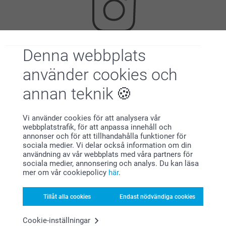
Denna webbplats
Letar du efter inspiration?
använder cookies och
annan teknik
Vi använder cookies för att analysera vår
webbplatstrafik, för att anpassa innehåll och
annonser och för att tillhandahålla funktioner för
sociala medier. Vi delar också information om din
Förstklassig kundservice
användning av vår webbplats med våra partners för
sociala medier, annonsering och analys. Du kan läsa
mer om vår cookiepolicy
här
.
Tillåt alla cookies
Endast nödvändiga cookies
Registrera dig till vårt nyhetsbrev
Cookie-inställningar
Ange din e-postadress här