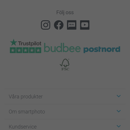
Följ oss
Våra produkter
Etiketter
Om smartphoto
Fotokort
Fotopresenter
Om smartphoto
Kundservice
Fotoböcker
För affiliates