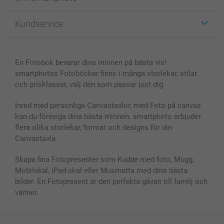
Fotokort
Fotopresenter
Om smartphoto
Kundservice
Fotoböcker
För affiliates
Canvas & Väggdekoration
Allmän integritetspolicy
Kontakta oss & FAQ
Bilder, Fotoförstoring & Fotohäften
Cookie Policy
smartgaranti
En Fotobok bevarar dina minnen på bästa vis!
Skal till Mobil & Surfplatta
Sitemap
smartbonus
smartphotos Fotoböcker finns i många storlekar, stilar
MyNameBook
Villkor och garantier
Priser & betalning
och prisklasser, välj den som passar just dig.
Fotoalmanackor & Fotoagenda
Investor Relations
Status på beställningar
Fotoramar & Tillbehör
Inred med personliga Canvastavlor, med Foto på canvas
kan du föreviga dina bästa minnen. smartphoto erbjuder
Presentkort
flera olika storlekar, format och designs för din
Alla fotoprodukter
Canvastavla.
Skapa fina Fotopresenter som Kudde med foto, Mugg,
Mobilskal, iPad-skal eller Musmatta med dina bästa
bilder. En Fotopresent är den perfekta gåvan till familj och
vänner.