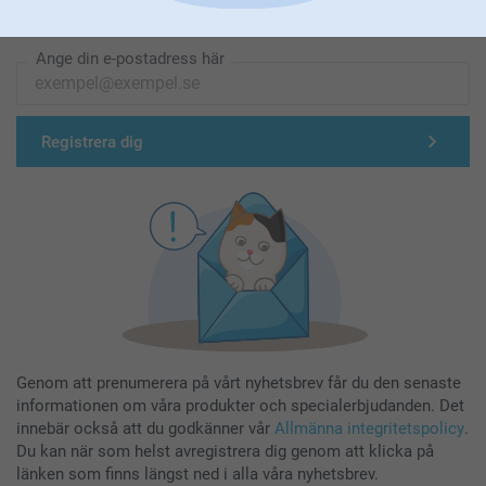
Registrera dig till vårt nyhetsbrev
Ange din e-postadress här
Registrera dig
Genom att prenumerera på vårt nyhetsbrev får du den senaste
informationen om våra produkter och specialerbjudanden. Det
innebär också att du godkänner vår
Allmänna integritetspolicy
.
Du kan när som helst avregistrera dig genom att klicka på
länken som finns längst ned i alla våra nyhetsbrev.