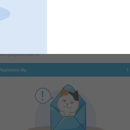
Förstklassig kundservice
Registrera dig till vårt nyhetsbrev
nge din e-postadress här
Registrera dig