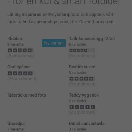
- för en kul & smart fotoidé!
Låt dig inspireras av #mysmartphoto och upptäck vårt
stora utbud av personliga produkter. Oavsett om du vill
organisera ditt skafferi, namnmärka kläder till förskolan, ge
barnens rum ett lyft eller planera ett fantastiskt barnkalas,
Klubbor
Tallriksunderlägg -24st
Ny variant
har vi allt du behöver – och mer därtill. Med våra produkter
3 varianter
8 varianter
kan du enkelt sätta din personliga prägel på allt från
(3 omdömen)
(6 omdömen)
förvaring och inredning till kalasdekorationer och presenter.
Släpp lös din fantasi och börja skapa redan idag! 💙
Godispåsar
Bestickkuvert
3 varianter
(26 omdömen)
(6 omdömen)
Mätsticka med foto
Teddyryggsäck
2 varianter
(2 omdömen)
Gosedjur
Delad canvastavla
7 varianter
3 varianter