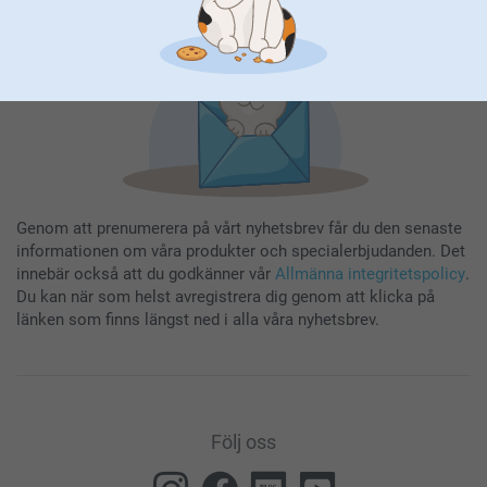
Genom att prenumerera på vårt nyhetsbrev får du den senaste
informationen om våra produkter och specialerbjudanden. Det
innebär också att du godkänner vår
Allmänna integritetspolicy
.
Du kan när som helst avregistrera dig genom att klicka på
länken som finns längst ned i alla våra nyhetsbrev.
Följ oss