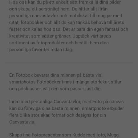
Hos oss kan du på ett enkelt sätt framkalla dina bilder
MyNameBook
Villkor och garantier
Priser & betalning
och skapa ett personligt hem. Du hittar allt ifrån
Fotoalmanackor & Fotoagenda
Investor Relations
Status på beställningar
personliga canvastavlor och mobilskal till muggar med
Fotoramar & Tillbehör
citat, fotoböcker och allt du kan tänkas behöva till årets
Presentkort
fester och kalas hos oss. Det är bara din egen fantasi och
kreativitet som sätter gränser. Upptäck vårt breda
Alla fotoprodukter
sortiment av fotoprodukter och beställ hem dina
personliga favoriter redan idag.
En Fotobok bevarar dina minnen på bästa vis!
smartphotos Fotoböcker finns i många storlekar, stilar
och prisklasser, välj den som passar just dig.
Inred med personliga Canvastavlor, med Foto på canvas
kan du föreviga dina bästa minnen. smartphoto erbjuder
flera olika storlekar, format och designs för din
Canvastavla.
Skapa fina Fotopresenter som Kudde med foto, Mugg,