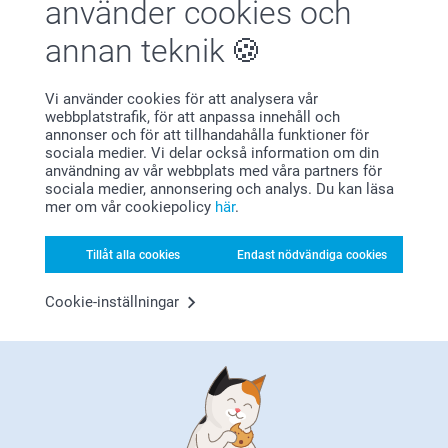
använder cookies och
Letar du efter inspiration?
annan teknik
Vi använder cookies för att analysera vår
webbplatstrafik, för att anpassa innehåll och
annonser och för att tillhandahålla funktioner för
sociala medier. Vi delar också information om din
användning av vår webbplats med våra partners för
sociala medier, annonsering och analys. Du kan läsa
Förstklassig kundservice
mer om vår cookiepolicy
här
.
Tillåt alla cookies
Endast nödvändiga cookies
Cookie-inställningar
Registrera dig till vårt nyhetsbrev
Ange din e-postadress här
Registrera dig