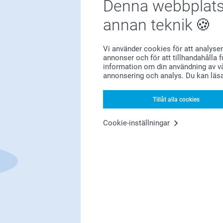
Denna webbplats
annan teknik
Vi använder cookies för att analyser
annonser och för att tillhandahålla 
Förstklassig kundservice
information om din användning av vå
annonsering och analys. Du kan läs
Tillåt alla cookies
Registrera dig till vårt nyhetsbrev
Cookie-inställningar
nge din e-postadress här
Registrera dig