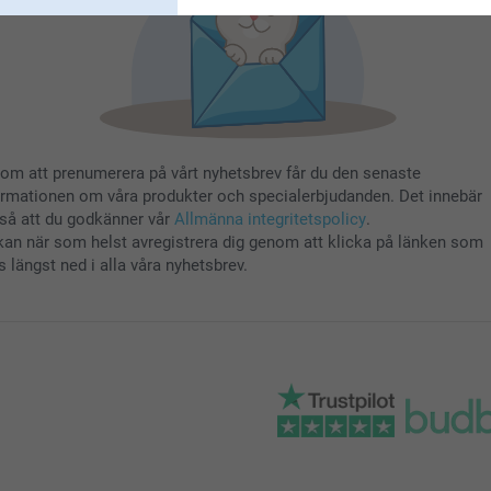
om att prenumerera på vårt nyhetsbrev får du den senaste
ormationen om våra produkter och specialerbjudanden. Det innebär
så att du godkänner vår
Allmänna integritetspolicy
.
kan när som helst avregistrera dig genom att klicka på länken som
s längst ned i alla våra nyhetsbrev.