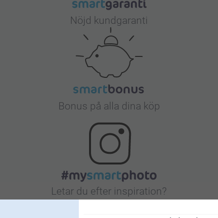
Nöjd kundgaranti
Bonus på alla dina köp
Letar du efter inspiration?