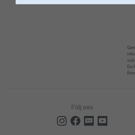
Gen
inf
ock
Du 
finn
Följ oss