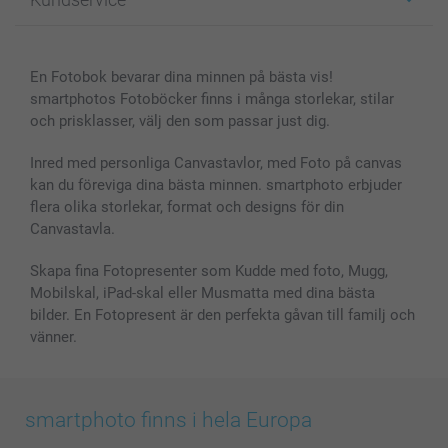
Fotoböcker
För affiliates
Canvas & Väggdekoration
Allmän integritetspolicy
Kontakta oss & FAQ
Bilder, Fotoförstoring & Fotohäften
Cookie Policy
smartgaranti
En Fotobok bevarar dina minnen på bästa vis!
Skal till Mobil & Surfplatta
Sitemap
smartbonus
smartphotos Fotoböcker finns i många storlekar, stilar
MyNameBook
Villkor och garantier
Priser & betalning
och prisklasser, välj den som passar just dig.
Fotoalmanackor & Fotoagenda
Investor Relations
Status på beställningar
Fotoramar & Tillbehör
Inred med personliga Canvastavlor, med Foto på canvas
kan du föreviga dina bästa minnen. smartphoto erbjuder
Presentkort
flera olika storlekar, format och designs för din
Alla fotoprodukter
Canvastavla.
Skapa fina Fotopresenter som Kudde med foto, Mugg,
Mobilskal, iPad-skal eller Musmatta med dina bästa
bilder. En Fotopresent är den perfekta gåvan till familj och
vänner.
smartphoto finns i hela Europa