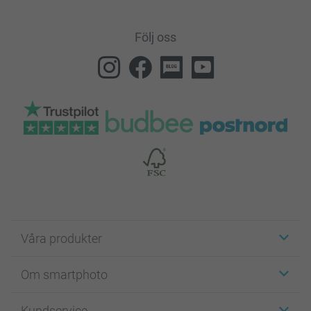
Följ oss
Våra produkter
Etiketter
Om smartphoto
Fotokort
Fotopresenter
Om smartphoto
Kundservice