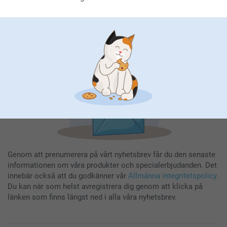
Ange din e-postadress här
Registrera dig
Genom att prenumerera på vårt nyhetsbrev får du den senaste
informationen om våra produkter och specialerbjudanden. Det
innebär också att du godkänner vår
Allmänna integritetspolicy
.
Du kan när som helst avregistrera dig genom att klicka på
länken som finns längst ned i alla våra nyhetsbrev.