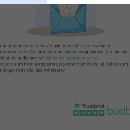
om att prenumerera på vårt nyhetsbrev får du den senaste
ormationen om våra produkter och specialerbjudanden. Det innebär
så att du godkänner vår
Allmänna integritetspolicy
.
kan när som helst avregistrera dig genom att klicka på länken som
s längst ned i alla våra nyhetsbrev.