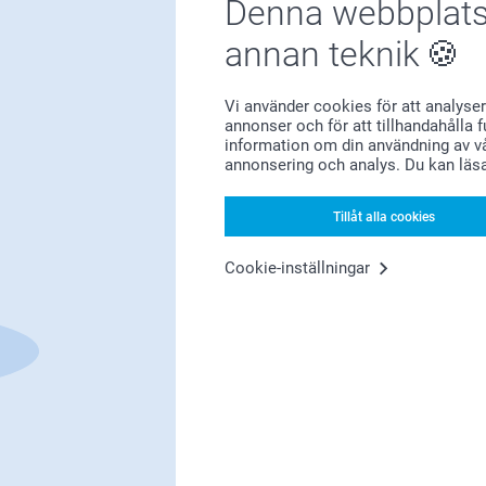
Denna webbplats
annan teknik
Vi använder cookies för att analyser
annonser och för att tillhandahålla 
Förstklassig kundservice
information om din användning av vå
annonsering och analys. Du kan läs
Tillåt alla cookies
Registrera dig till vårt nyhetsbrev
Cookie-inställningar
nge din e-postadress här
Registrera dig