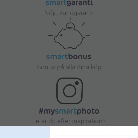
Nöjd kundgaranti
Bonus på alla dina köp
Letar du efter inspiration?