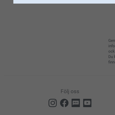
Gen
inf
ock
Du 
finn
Följ oss