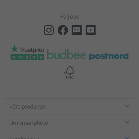
Följ oss
Våra produkter
Etiketter
Om smartphoto
Fotokort
Fotopresenter
Om smartphoto
Kundservice