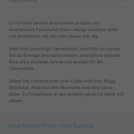
Fotoböcker
För affiliates
Canvas & Väggdekoration
Allmän integritetspolicy
Kontakta oss & FAQ
Bilder, Fotoförstoring & Fotohäften
Cookie Policy
smartgaranti
En Fotobok bevarar dina minnen på bästa vis!
Skal till Mobil & Surfplatta
Sitemap
smartbonus
smartphotos Fotoböcker finns i många storlekar, stilar
MyNameBook
Villkor och garantier
Priser & betalning
och prisklasser, välj den som passar just dig.
Fotoalmanackor & Fotoagenda
Investor Relations
Status på beställningar
Fotoramar & Tillbehör
Inred med personliga Canvastavlor, med Foto på canvas
kan du föreviga dina bästa minnen. smartphoto erbjuder
Presentkort
flera olika storlekar, format och designs för din
Alla fotoprodukter
Canvastavla.
Skapa fina Fotopresenter som Kudde med foto, Mugg,
Mobilskal, iPad-skal eller Musmatta med dina bästa
bilder. En Fotopresent är den perfekta gåvan till familj och
vänner.
smartphoto finns i hela Europa