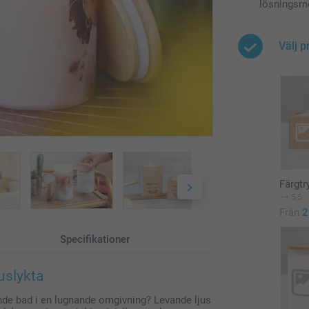
lösningsme
Välj p
Färgtr
5,5
Från
2
Specifikationer
uslykta
nande bad i en lugnande omgivning? Levande ljus