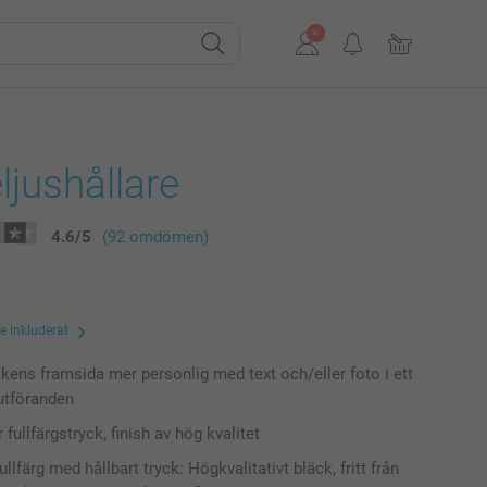
jushållare
4.6
/
5
(92 omdömen)
te inkluderat
akens framsida mer personlig med text och/eller foto i ett
utföranden
r fullfärgstryck, finish av hög kvalitet
fullfärg med hållbart tryck: Högkvalitativt bläck, fritt från