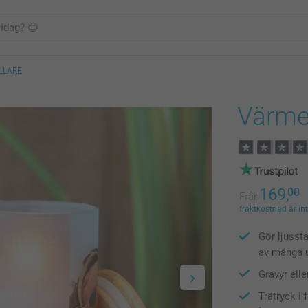
LLARE
Värmel
169,
00
Från
fraktkostnad är in
Gör ljusst
av många 
Gravyr elle
Trätryck i 