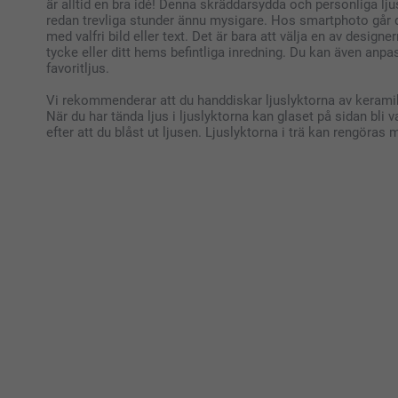
är alltid en bra idé! Denna skräddarsydda och personliga lju
redan trevliga stunder ännu mysigare. Hos smartphoto går de
med valfri bild eller text. Det är bara att välja en av design
tycke eller ditt hems befintliga inredning. Du kan även anpa
favoritljus.
Vi rekommenderar att du handdiskar ljuslyktorna av keramik o
När du har tända ljus i ljuslyktorna kan glaset på sidan bli v
efter att du blåst ut ljusen. Ljuslyktorna i trä kan rengöras 