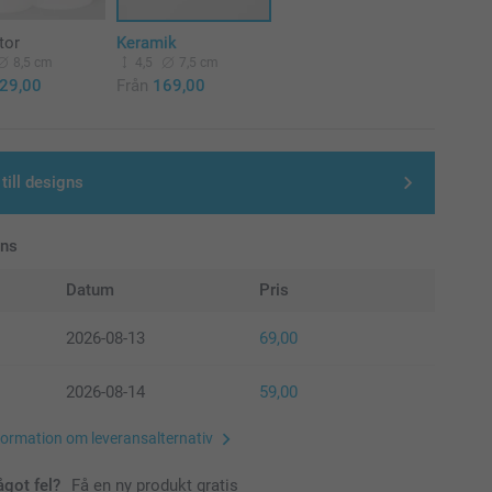
tor
Keramik
8,5 cm
4,5
7,5 cm
29,00
Från
169,00
till designs
ans
Datum
Pris
2026-08-13
69,00
2026-08-14
59,00
formation om leveransalternativ
ågot fel?
Få en ny produkt gratis