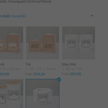
del, Greenguard Gold-certifierat
rodukt
(Keramik)
yck
Trä
Glas litet
8,5
7 cm
8
5,5
8
5,5 cm
5,5 cm
Från
269,00
59,00
Från
229,00