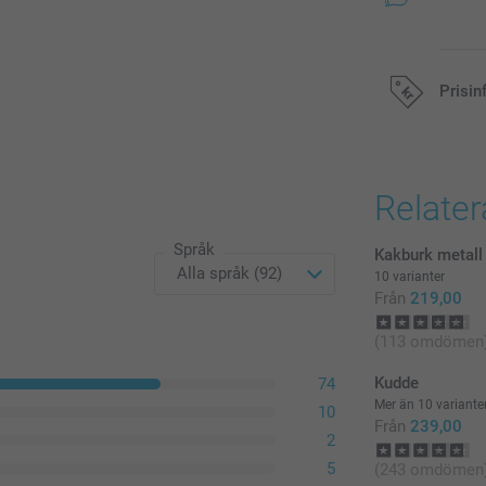
Prisin
Alla priser är 
Relate
Språk
Kakburk metall
10 varianter
Från
219,00
(113 omdömen
Kudde
74
Mer än 10 variante
10
Från
239,00
2
5
(243 omdömen