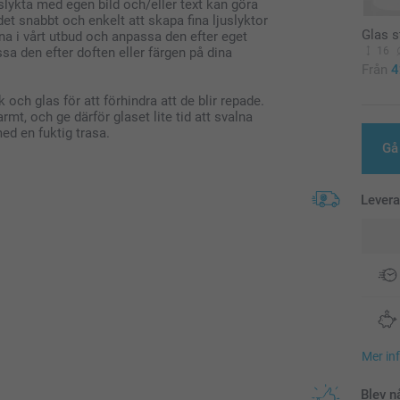
slykta med egen bild och/eller text kan göra
t snabbt och enkelt att skapa fina ljuslyktor
Glas s
erna i vårt utbud och anpassa den efter eget
16
ssa den efter doften eller färgen på dina
Från
4
ch glas för att förhindra att de blir repade.
armt, och ge därför glaset lite tid att svalna
med en fuktig trasa.
Gå 
Lever
Mer in
Blev n