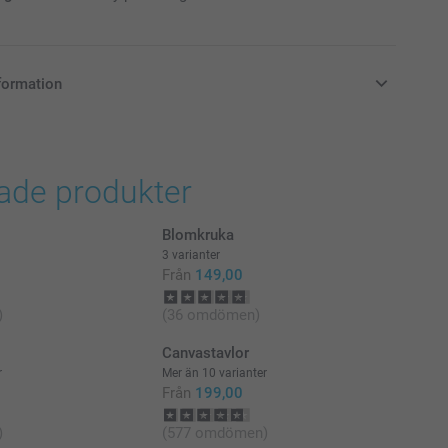
formation
i svenska kronor (SEK), inklusive moms och exklusive porto.
rade produkter
Blomkruka
3 varianter
Från
149,00
)
(36 omdömen)
Canvastavlor
r
Mer än 10 varianter
Från
199,00
)
(577 omdömen)