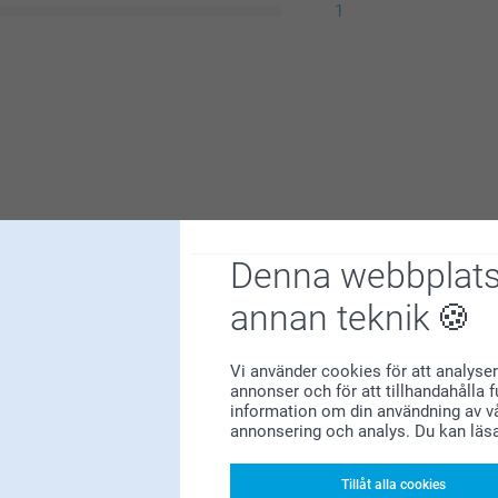
1
Denna webbplats
annan teknik
glada för att ha dig som kund💕
Vi använder cookies för att analyser
annonser och för att tillhandahålla 
information om din användning av vå
annonsering och analys. Du kan läs
Tillåt alla cookies