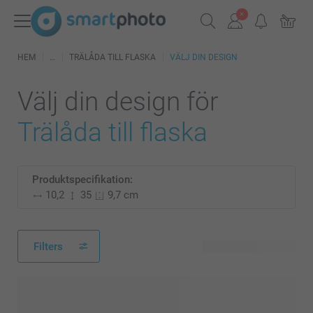
HEM
TRÄLÅDA TILL FLASKA
VÄLJ DIN DESIGN
Välj din design för
Trälåda till flaska
Produktspecifikation:
10,2
35
9,7 cm
Filters
90 tillgänglig design