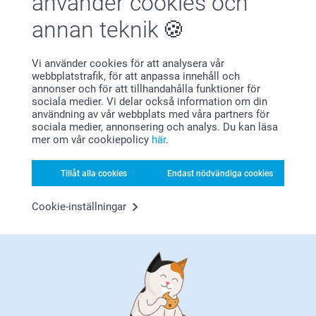
använder cookies och
annan teknik
Vi använder cookies för att analysera vår
Bonus på alla dina köp
webbplatstrafik, för att anpassa innehåll och
annonser och för att tillhandahålla funktioner för
sociala medier. Vi delar också information om din
användning av vår webbplats med våra partners för
sociala medier, annonsering och analys. Du kan läsa
mer om vår cookiepolicy
här
.
Tillåt alla cookies
Endast nödvändiga cookies
Letar du efter inspiration?
Cookie-inställningar