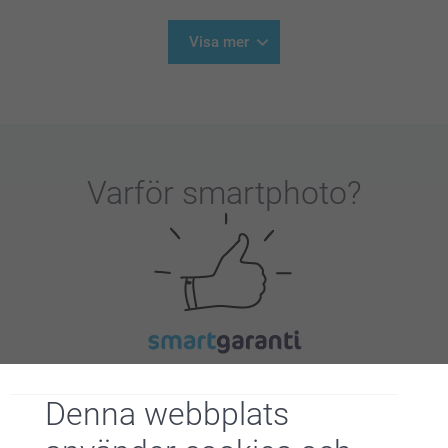
Visa mer
Varför
smartphoto
?
Nöjd kundgaranti
Denna webbplats