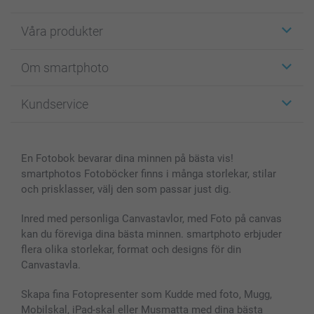
Våra produkter
Etiketter
Om smartphoto
Fotokort
Fotopresenter
Om smartphoto
Kundservice
Fotoböcker
För affiliates
Canvas & Väggdekoration
Allmän integritetspolicy
Kontakta oss & FAQ
Bilder, Fotoförstoring & Fotohäften
Cookie Policy
smartgaranti
En Fotobok bevarar dina minnen på bästa vis!
Skal till Mobil & Surfplatta
Sitemap
smartbonus
smartphotos Fotoböcker finns i många storlekar, stilar
MyNameBook
Villkor och garantier
Priser & betalning
och prisklasser, välj den som passar just dig.
Fotoalmanackor & Fotoagenda
Investor Relations
Status på beställningar
Fotoramar & Tillbehör
Inred med personliga Canvastavlor, med Foto på canvas
kan du föreviga dina bästa minnen. smartphoto erbjuder
Presentkort
flera olika storlekar, format och designs för din
Alla fotoprodukter
Canvastavla.
Skapa fina Fotopresenter som Kudde med foto, Mugg,
Mobilskal, iPad-skal eller Musmatta med dina bästa