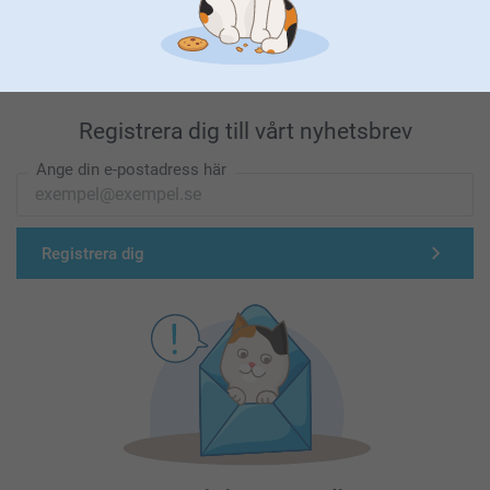
Förstklassig kundservice
Registrera dig till vårt nyhetsbrev
Ange din e-postadress här
Registrera dig