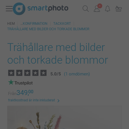
HEM
KONFIRMATION
TACKKORT
TRÄHÅLLARE MED BILDER OCH TORKADE BLOMMOR
Trähållare med bilder
och torkade blommor
5.0
/
5
(1 omdömen)
349,
00
Från
fraktkostnad är inte inkluderat