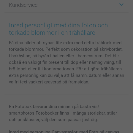
Kundservice
Fotoböcker
För affiliates
Canvas & Väggdekoration
Allmän integritetspolicy
Kontakta oss & FAQ
Bilder, Fotoförstoring & Fotohäften
Cookie Policy
smartgaranti
Inred personligt med dina foton och
Skal till Mobil & Surfplatta
Sitemap
smartbonus
torkade blommor i en trähållare
MyNameBook
Villkor och garantier
Priser & betalning
Få dina bilder att synas lite extra med detta träblock med
Fotoalmanackor & Fotoagenda
Investor Relations
Status på beställningar
torkade blommor. Perfekt som dekoration på skrivbordet,
Fotoramar & Tillbehör
i bokhyllan, på byrån i hallen eller i barnens rum. Det blir
Presentkort
också en väldigt fin present till dop eller namngivning, till
Alla fotoprodukter
bröllopet eller till konfirmationen. För att göra trähållaren
extra personlig kan du välja att få namn, datum eller annan
valfri text vackert graverad på framsidan.
En Fotobok bevarar dina minnen på bästa vis!
smartphotos Fotoböcker finns i många storlekar, stilar
och prisklasser, välj den som passar just dig.
Inred med personliga Canvastavlor, med Foto på canvas