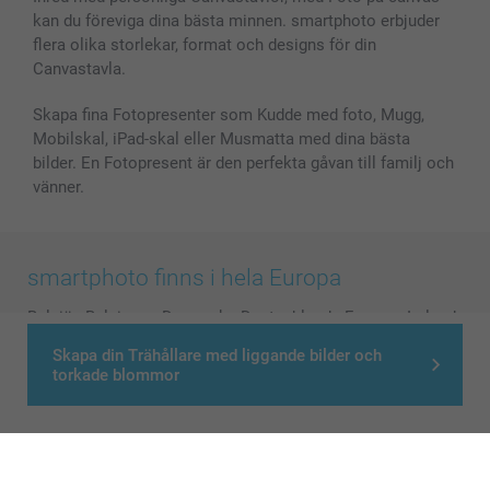
kan du föreviga dina bästa minnen. smartphoto erbjuder
flera olika storlekar, format och designs för din
Canvastavla.
Skapa fina Fotopresenter som Kudde med foto, Mugg,
Mobilskal, iPad-skal eller Musmatta med dina bästa
bilder. En Fotopresent är den perfekta gåvan till familj och
vänner.
smartphoto finns i hela Europa
België
-
Belgique
-
Danmark
-
Deutschland
-
France
-
Ireland
-
Nederland
-
Norge
-
Österreich
-
Schweiz
-
Suisse
-
Skapa din Trähållare med liggande bilder och
Switzerland
-
Suomi
-
Sverige
-
United Kingdom
-
torkade blommor
Other Countries
Alla priser är i svenska kronor (SEK), inklusive moms och exklusive porto.