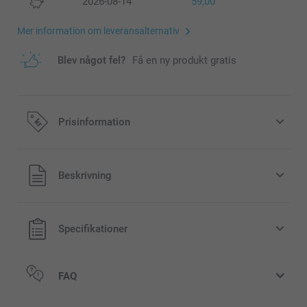
2026-08-14
59,00
Mer information om leveransalternativ
Blev något fel?
Få en ny produkt gratis
Prisinformation
Alla priser är i svenska kronor (SEK), inklusive moms och
Beskrivning
exklusive porto.
Specifikationer
FAQ