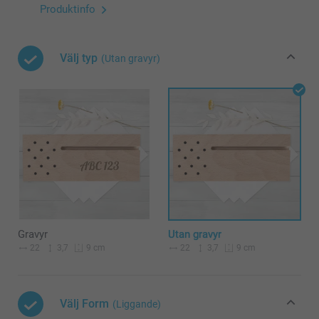
Produktinfo
Välj typ
(Utan gravyr)
Gravyr
Utan gravyr
22
3,7
22
3,7
9 cm
9 cm
Välj Form
(Liggande)