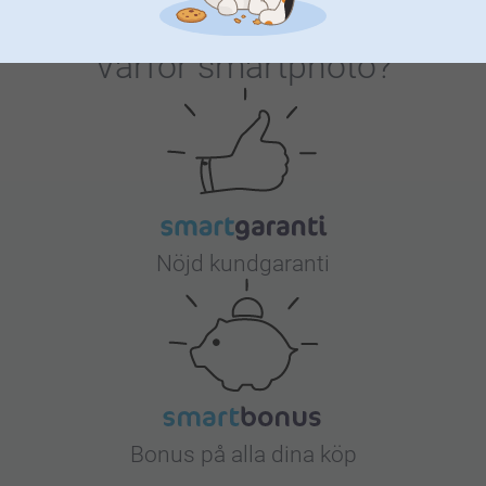
Varför
smartphoto
?
Nöjd kundgaranti
Bonus på alla dina köp