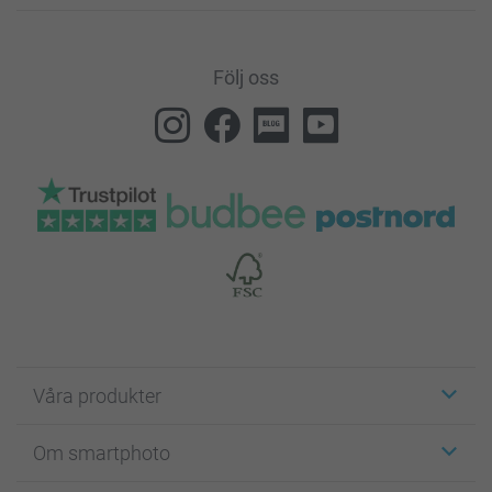
Följ oss
Våra produkter
Etiketter
Om smartphoto
Fotokort
Fotopresenter
Om smartphoto