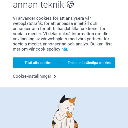
annan teknik
Visa reaktioner
2024-09-04
Vi använder cookies för att analysera vår
Relaterade produkter
14:08
webbplatstrafik, för att anpassa innehåll och
Hej Fatima,
annonser och för att tillhandahålla funktioner för
Tusen tack för ditt fina omdöme och 5 stjärnor. Vad
sociala medier. Vi delar också information om din
Bordskalender med
Bilder på lyxpapper
roligt att höra att du är nöjd med din Trähållare med
användning av vår webbplats med våra partners för
trähållare och torkade
4 varianter
bild och blommor på. De är jättefina, både att ge bort
sociala medier, annonsering och analys. Du kan läsa
blommor
Från
99,00
eller ha själv, med egna personliga bilder på.
mer om vår cookiepolicy
här
.
2 varianter
349,00
(7 omdömen)
Varma hälsningar,
Tillåt alla cookies
Endast nödvändiga cookies
Kirsi @smartphoto
(2 omdömen)
Cookie-inställningar
Träblock med glasvas
Korthållare i trä med
Ny variant
torkade blommor
2 varianter
Från
369,00
5 varianter
Från
219,00
(1 omdömen)