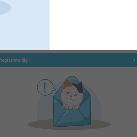
Registrera dig till vårt nyhetsbrev
nge din e-postadress här
Registrera dig