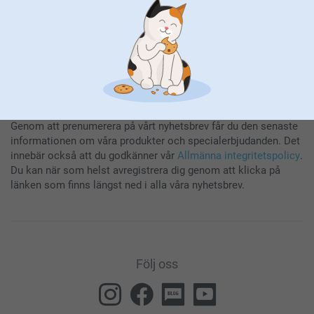
Genom att prenumerera på vårt nyhetsbrev får du den senaste
informationen om våra produkter och specialerbjudanden. Det
innebär också att du godkänner vår
Allmänna integritetspolicy
.
Du kan när som helst avregistrera dig genom att klicka på
länken som finns längst ned i alla våra nyhetsbrev.
Följ oss