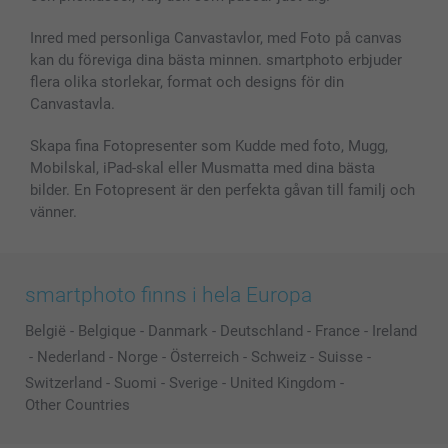
Fotoalmanackor & Fotoagenda
Investor Relations
Status på beställningar
Fotoramar & Tillbehör
Inred med personliga Canvastavlor, med Foto på canvas
kan du föreviga dina bästa minnen. smartphoto erbjuder
Presentkort
flera olika storlekar, format och designs för din
Alla fotoprodukter
Canvastavla.
Skapa fina Fotopresenter som Kudde med foto, Mugg,
Mobilskal, iPad-skal eller Musmatta med dina bästa
bilder. En Fotopresent är den perfekta gåvan till familj och
vänner.
smartphoto finns i hela Europa
België
-
Belgique
-
Danmark
-
Deutschland
-
France
-
Ireland
-
Nederland
-
Norge
-
Österreich
-
Schweiz
-
Suisse
-
Switzerland
-
Suomi
-
Sverige
-
United Kingdom
-
Other Countries