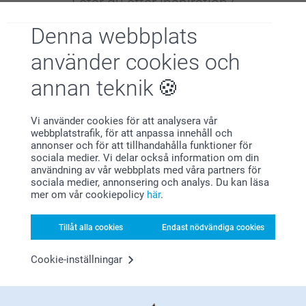
Letar du efter inspiration?
Denna webbplats
använder cookies och
annan teknik
Förstklassig kundservice
Vi använder cookies för att analysera vår
webbplatstrafik, för att anpassa innehåll och
annonser och för att tillhandahålla funktioner för
sociala medier. Vi delar också information om din
användning av vår webbplats med våra partners för
sociala medier, annonsering och analys. Du kan läsa
mer om vår cookiepolicy
här
.
Registrera dig till vårt nyhetsbrev
Ange din e-postadress här
Tillåt alla cookies
Endast nödvändiga cookies
Cookie-inställningar
Registrera dig