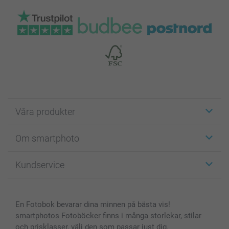
Våra produkter
Etiketter
Om smartphoto
Fotokort
Fotopresenter
Om smartphoto
Kundservice
Fotoböcker
För affiliates
Canvas & Väggdekoration
Allmän integritetspolicy
Kontakta oss & FAQ
Bilder, Fotoförstoring & Fotohäften
Cookie Policy
smartgaranti
En Fotobok bevarar dina minnen på bästa vis!
Skal till Mobil & Surfplatta
Sitemap
smartbonus
smartphotos Fotoböcker finns i många storlekar, stilar
MyNameBook
Villkor och garantier
Priser & betalning
och prisklasser, välj den som passar just dig.