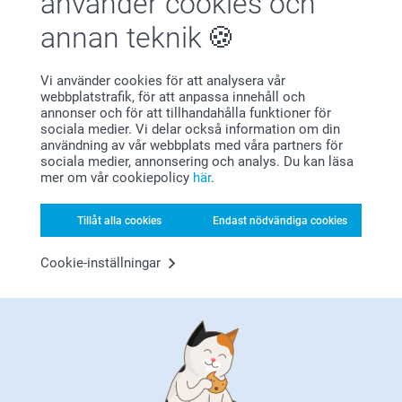
använder cookies och
annan teknik
Vi använder cookies för att analysera vår
Bonus på alla dina köp
webbplatstrafik, för att anpassa innehåll och
annonser och för att tillhandahålla funktioner för
sociala medier. Vi delar också information om din
användning av vår webbplats med våra partners för
sociala medier, annonsering och analys. Du kan läsa
mer om vår cookiepolicy
här
.
Tillåt alla cookies
Endast nödvändiga cookies
Letar du efter inspiration?
Cookie-inställningar