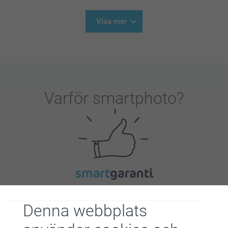
Visa mer
Varför
smartphoto
?
Nöjd kundgaranti
Denna webbplats