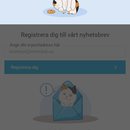
Förstklassig kundservice
Registrera dig till vårt nyhetsbrev
Ange din e-postadress här
Registrera dig