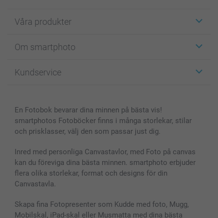
Våra produkter
Etiketter
Om smartphoto
Fotokort
Fotopresenter
Om smartphoto
Kundservice
Fotoböcker
För affiliates
Canvas & Väggdekoration
Allmän integritetspolicy
Kontakta oss & FAQ
Bilder, Fotoförstoring & Fotohäften
Cookie Policy
smartgaranti
En Fotobok bevarar dina minnen på bästa vis!
Skal till Mobil & Surfplatta
Sitemap
smartbonus
smartphotos Fotoböcker finns i många storlekar, stilar
MyNameBook
Villkor och garantier
Priser & betalning
och prisklasser, välj den som passar just dig.
Fotoalmanackor & Fotoagenda
Investor Relations
Status på beställningar
Fotoramar & Tillbehör
Inred med personliga Canvastavlor, med Foto på canvas
kan du föreviga dina bästa minnen. smartphoto erbjuder
Presentkort
flera olika storlekar, format och designs för din
Alla fotoprodukter
Canvastavla.
Skapa fina Fotopresenter som Kudde med foto, Mugg,
Mobilskal, iPad-skal eller Musmatta med dina bästa