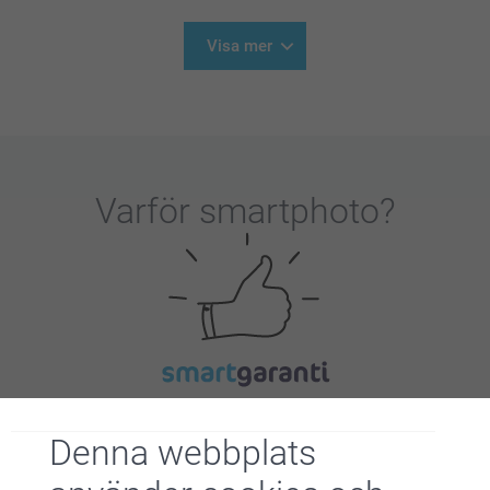
Visa mer
Varför
smartphoto
?
Nöjd kundgaranti
Denna webbplats