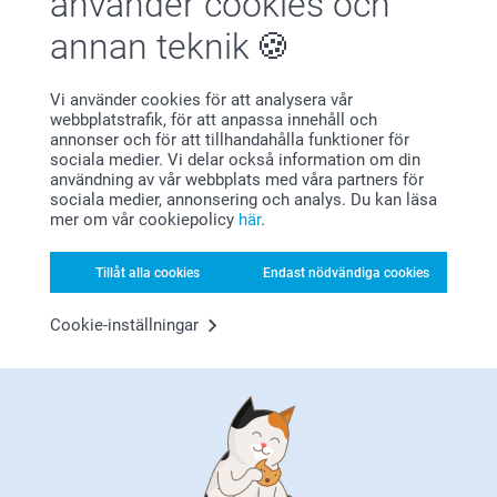
använder cookies och
annan teknik
Vi använder cookies för att analysera vår
Bonus på alla dina köp
webbplatstrafik, för att anpassa innehåll och
annonser och för att tillhandahålla funktioner för
sociala medier. Vi delar också information om din
användning av vår webbplats med våra partners för
sociala medier, annonsering och analys. Du kan läsa
mer om vår cookiepolicy
här
.
Tillåt alla cookies
Endast nödvändiga cookies
Letar du efter inspiration?
Cookie-inställningar