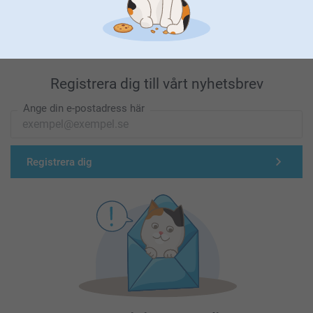
Förstklassig kundservice
Registrera dig till vårt nyhetsbrev
Ange din e-postadress här
Registrera dig