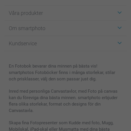
Våra produkter
Etiketter
Om smartphoto
Fotokort
Fotopresenter
Om smartphoto
Kundservice
Fotoböcker
För affiliates
Canvas & Väggdekoration
Allmän integritetspolicy
Kontakta oss & FAQ
Bilder, Fotoförstoring & Fotohäften
Cookie Policy
smartgaranti
En Fotobok bevarar dina minnen på bästa vis!
Skal till Mobil & Surfplatta
Sitemap
smartbonus
smartphotos Fotoböcker finns i många storlekar, stilar
MyNameBook
Villkor och garantier
Priser & betalning
och prisklasser, välj den som passar just dig.
Fotoalmanackor & Fotoagenda
Investor Relations
Status på beställningar
Fotoramar & Tillbehör
Inred med personliga Canvastavlor, med Foto på canvas
kan du föreviga dina bästa minnen. smartphoto erbjuder
Presentkort
flera olika storlekar, format och designs för din
Alla fotoprodukter
Canvastavla.
Skapa fina Fotopresenter som Kudde med foto, Mugg,
Mobilskal, iPad-skal eller Musmatta med dina bästa