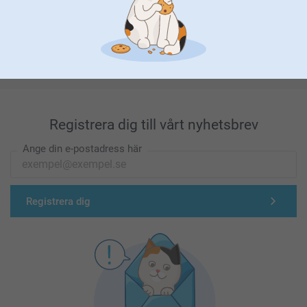
Förstklassig kundservice
Registrera dig till vårt nyhetsbrev
Ange din e-postadress här
Registrera dig