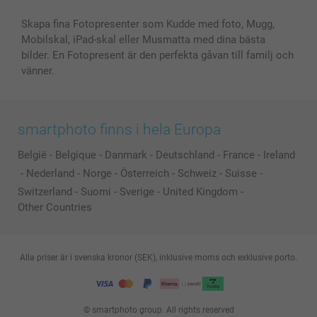
Skapa fina Fotopresenter som Kudde med foto, Mugg,
Mobilskal, iPad-skal eller Musmatta med dina bästa
bilder. En Fotopresent är den perfekta gåvan till familj och
vänner.
smartphoto finns i hela Europa
België
-
Belgique
-
Danmark
-
Deutschland
-
France
-
Ireland
-
Nederland
-
Norge
-
Österreich
-
Schweiz
-
Suisse
-
Switzerland
-
Suomi
-
Sverige
-
United Kingdom
-
Other Countries
Alla priser är i svenska kronor (SEK), inklusive moms och exklusive porto.
© smartphoto group. All rights reserved