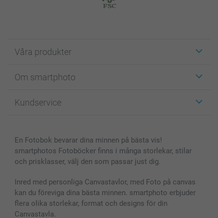
Våra produkter
Etiketter
Om smartphoto
Fotokort
Fotopresenter
Om smartphoto
Kundservice
Fotoböcker
För affiliates
Canvas & Väggdekoration
Allmän integritetspolicy
Kontakta oss & FAQ
Bilder, Fotoförstoring & Fotohäften
Cookie Policy
smartgaranti
En Fotobok bevarar dina minnen på bästa vis!
Skal till Mobil & Surfplatta
Sitemap
smartbonus
smartphotos Fotoböcker finns i många storlekar, stilar
MyNameBook
Villkor och garantier
Priser & betalning
och prisklasser, välj den som passar just dig.
Fotoalmanackor & Fotoagenda
Investor Relations
Status på beställningar
Fotoramar & Tillbehör
Inred med personliga Canvastavlor, med Foto på canvas
kan du föreviga dina bästa minnen. smartphoto erbjuder
Presentkort
flera olika storlekar, format och designs för din
Alla fotoprodukter
Canvastavla.