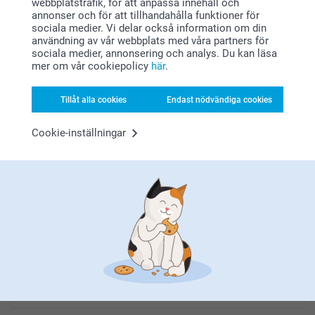
webbplatstrafik, för att anpassa innehåll och
annonser och för att tillhandahålla funktioner för
sociala medier. Vi delar också information om din
användning av vår webbplats med våra partners för
Letar du efter inspiration?
sociala medier, annonsering och analys. Du kan läsa
mer om vår cookiepolicy
här
.
Tillåt alla cookies
Endast nödvändiga cookies
Cookie-inställningar
Förstklassig kundservice
Registrera dig till vårt nyhetsbrev
Ange din e-postadress här