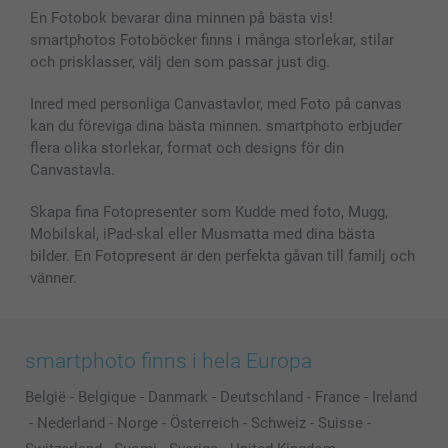
Bilder, Fotoförstoring & Fotohäften
Cookie Policy
smartgaranti
En Fotobok bevarar dina minnen på bästa vis!
Skal till Mobil & Surfplatta
Sitemap
smartbonus
smartphotos Fotoböcker finns i många storlekar, stilar
MyNameBook
Villkor och garantier
Priser & betalning
och prisklasser, välj den som passar just dig.
Fotoalmanackor & Fotoagenda
Investor Relations
Status på beställningar
Fotoramar & Tillbehör
Inred med personliga Canvastavlor, med Foto på canvas
kan du föreviga dina bästa minnen. smartphoto erbjuder
Presentkort
flera olika storlekar, format och designs för din
Alla fotoprodukter
Canvastavla.
Skapa fina Fotopresenter som Kudde med foto, Mugg,
Mobilskal, iPad-skal eller Musmatta med dina bästa
bilder. En Fotopresent är den perfekta gåvan till familj och
vänner.
smartphoto finns i hela Europa
België
-
Belgique
-
Danmark
-
Deutschland
-
France
-
Ireland
-
Nederland
-
Norge
-
Österreich
-
Schweiz
-
Suisse
-