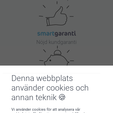
Nöjd kundgaranti
Denna webbplats
använder cookies och
Bonus på alla dina köp
annan teknik
Vi använder cookies för att analysera vår