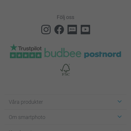
Följ oss
Våra produkter
Etiketter
Om smartphoto
Fotokort
Fotopresenter
Om smartphoto