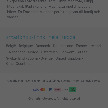
Skapa fina Fotopresenter som Kudde med foto, Mugg,
Mobilskal, iPad-skal eller Musmatta med dina bästa
bilder. En Fotopresent är den perfekta gåvan till familj och
vänner.
smartphoto finns i hela Europa
België
-
Belgique
-
Danmark
-
Deutschland
-
France
-
Ireland
-
Nederland
-
Norge
-
Österreich
-
Schweiz
-
Suisse
-
Switzerland
-
Suomi
-
Sverige
-
United Kingdom
-
Other Countries
Alla priser är i svenska kronor (SEK), inklusive moms och exklusive porto.
© smartphoto group. All rights reserved