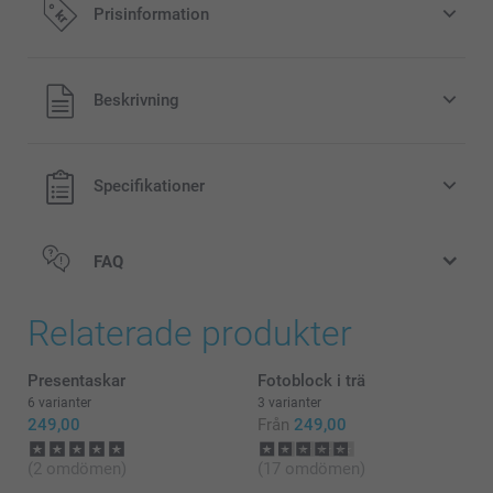
Prisinformation
Alla priser är i svenska kronor (SEK), inklusive moms och
Beskrivning
exklusive porto.
Specifikationer
FAQ
Relaterade produkter
Presentaskar
Fotoblock i trä
6 varianter
3 varianter
249,00
Från
249,00
(2 omdömen)
(17 omdömen)