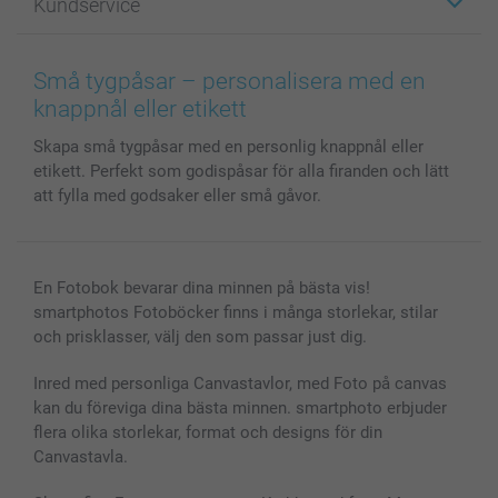
Kundservice
Fotoböcker
För affiliates
Canvas & Väggdekoration
Allmän integritetspolicy
Kontakta oss & FAQ
Bilder, Fotoförstoring & Fotohäften
Cookie Policy
smartgaranti
Små tygpåsar – personalisera med en
Skal till Mobil & Surfplatta
Sitemap
smartbonus
knappnål eller etikett
MyNameBook
Villkor och garantier
Priser & betalning
Skapa små tygpåsar med en personlig knappnål eller
Fotoalmanackor & Fotoagenda
Investor Relations
Status på beställningar
etikett. Perfekt som godispåsar för alla firanden och lätt
Fotoramar & Tillbehör
att fylla med godsaker eller små gåvor.
Presentkort
Alla fotoprodukter
En Fotobok bevarar dina minnen på bästa vis!
smartphotos Fotoböcker finns i många storlekar, stilar
och prisklasser, välj den som passar just dig.
Inred med personliga Canvastavlor, med Foto på canvas
kan du föreviga dina bästa minnen. smartphoto erbjuder
flera olika storlekar, format och designs för din
Canvastavla.