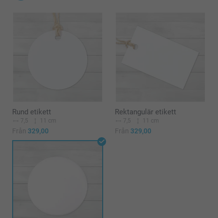
Rund etikett
Rektangulär etikett
7,5
11 cm
7,5
11 cm
Från
329,00
Från
329,00