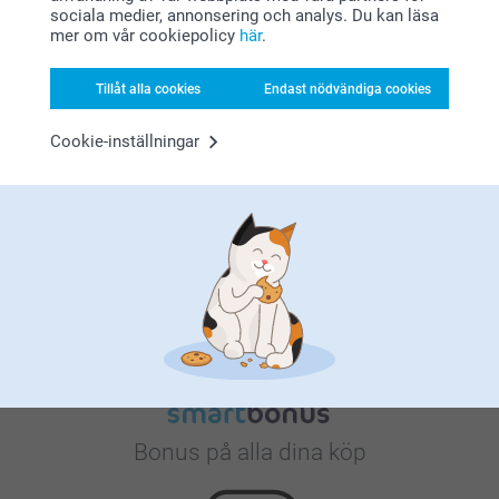
sociala medier, annonsering och analys. Du kan läsa
mer om vår cookiepolicy
här
.
Varför
smartphoto
?
Tillåt alla cookies
Endast nödvändiga cookies
Cookie-inställningar
Nöjd kundgaranti
Bonus på alla dina köp