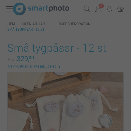
HEM
JULEN ÄR HÄR
BORDSDEKORATION
SMÅ TYGPÅSAR - 12 ST
Små tygpåsar - 12 st
329,
00
Från
fraktkostnad är inte inkluderat