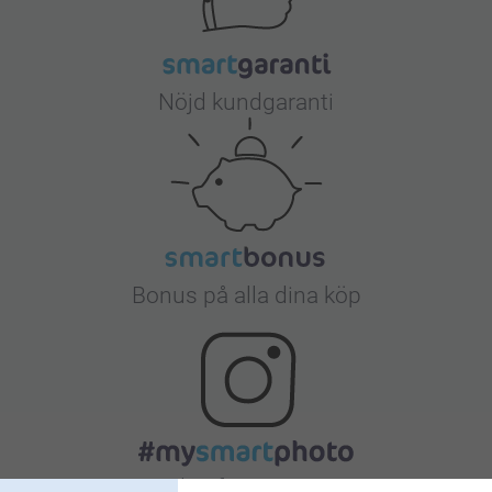
Nöjd kundgaranti
Bonus på alla dina köp
Letar du efter inspiration?