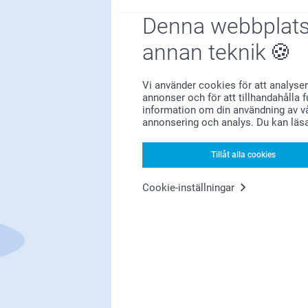
Denna webbplats
annan teknik
Vi använder cookies för att analyser
annonser och för att tillhandahålla 
information om din användning av vå
Förstklassig kundservice
annonsering och analys. Du kan läs
Tillåt alla cookies
Cookie-inställningar
Registrera dig till vårt nyhetsbrev
nge din e-postadress här
Registrera dig