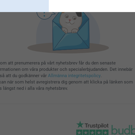
om att prenumerera på vårt nyhetsbrev får du den senaste
ormationen om våra produkter och specialerbjudanden. Det innebär
så att du godkänner vår
Allmänna integritetspolicy
.
kan när som helst avregistrera dig genom att klicka på länken som
s längst ned i alla våra nyhetsbrev.