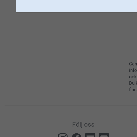
Gen
inf
ock
Du 
finn
Följ oss